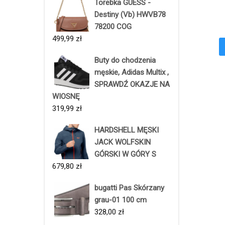
Torebka GUESS -
Destiny (Vb) HWVB78
78200 COG
499,99
zł
Buty do chodzenia
męskie, Adidas Multix ,
SPRAWDŹ OKAZJE NA
WIOSNĘ
319,99
zł
HARDSHELL MĘSKI
JACK WOLFSKIN
GÓRSKI W GÓRY S
679,80
zł
bugatti Pas Skórzany
grau-01 100 cm
328,00
zł