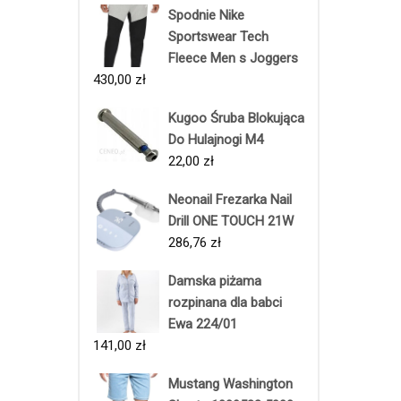
Spodnie Nike
Sportswear Tech
Fleece Men s Joggers
430,00
zł
Kugoo Śruba Blokująca
Do Hulajnogi M4
22,00
zł
Neonail Frezarka Nail
Drill ONE TOUCH 21W
286,76
zł
Damska piżama
rozpinana dla babci
Ewa 224/01
141,00
zł
Mustang Washington