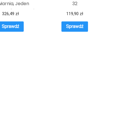
iarnia, Jeden
32
r, Torba na ramię
326,49
zł
119,90
zł
Sprawdź
Sprawdź