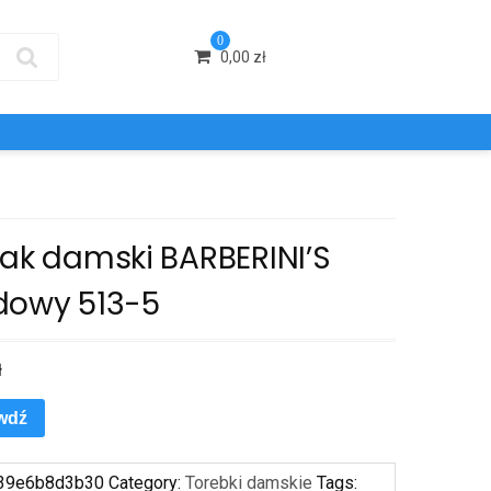
0
0,00
zł
cak damski BARBERINI’S
dowy 513-5
ł
wdź
39e6b8d3b30
Category:
Torebki damskie
Tags: