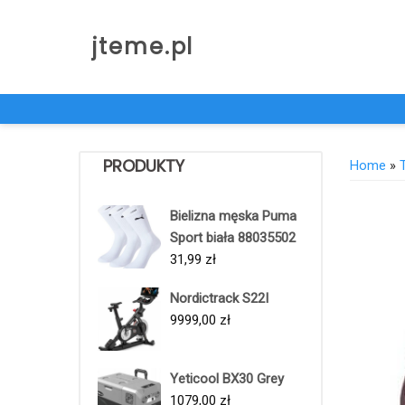
Skip
to
jteme.pl
content
PRODUKTY
Home
»
Bielizna męska Puma
Sport biała 88035502
31,99
zł
Nordictrack S22I
9999,00
zł
Yeticool BX30 Grey
1079,00
zł