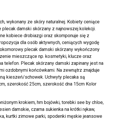
, wykonany ze skóry naturalnej. Kobiety ceniące
e plecak damski skórzany z najnowszej kolekcji.
ne kobiece drobiazgi oraz skomponuje się z
ropozycja dla osób aktywnych, ceniących wygodę
jednokomorowy plecak damski skórzany wykończony
enie mieszczące np. kosmetyki, klucze oraz
a telefon. Plecak skórzany damski zapinany jest na
mi ozdobnymi końcówkami. Na zewnątrz znajduje
aną kieszeń/schowek. Uchwyty plecaka są
cm, szerokość 25cm, szerokość dna 15cm Kolor
bniżonym krokiem, hm bojówki, torebki see by chloe,
jesien damskie, czarna sukienka na krótki rękaw,
ka, kurtki zimowe parki, spodenki męskie jeansowe