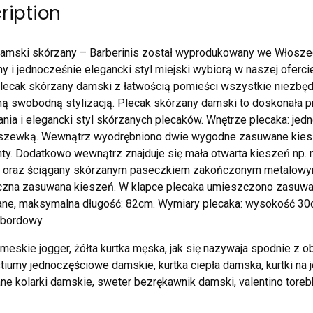
ription
amski skórzany – Barberinis został wyprodukowany we Włoszech
 i jednocześnie elegancki styl miejski wybiorą w naszej oferci
ecak skórzany damski z łatwością pomieści wszystkie niezbęd
ą swobodną stylizacją. Plecak skórzany damski to doskonała p
nia i elegancki styl skórzanych plecaków. Wnętrze plecaka: 
dszewką. Wewnątrz wyodrębniono dwie wygodne zasuwane kiesz
y. Dodatkowo wewnątrz znajduje się mała otwarta kieszeń np. n
k oraz ściągany skórzanym paseczkiem zakończonym metalowy
ęczna zasuwana kieszeń. W klapce plecaka umieszczono zasuw
ane, maksymalna długość: 82cm. Wymiary plecaka: wysokość 30
 bordowy
meskie jogger, żółta kurtka męska, jak się nazywaja spodnie z o
ostiumy jednoczęściowe damskie, kurtka ciepła damska, kurtki na 
ne kolarki damskie, sweter bezrękawnik damski, valentino toreb