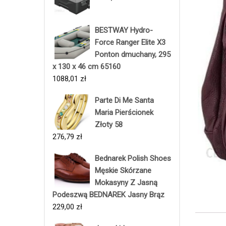
BESTWAY Hydro-
Force Ranger Elite X3
Ponton dmuchany, 295
x 130 x 46 cm 65160
1088,01
zł
Parte Di Me Santa
Maria Pierścionek
Złoty 58
276,79
zł
Bednarek Polish Shoes
Męskie Skórzane
Mokasyny Z Jasną
Podeszwą BEDNAREK Jasny Brąz
229,00
zł