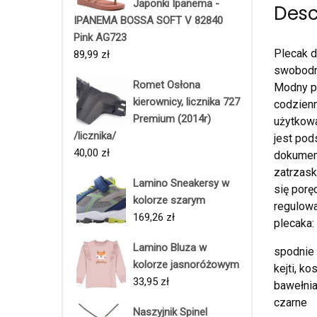
Japonki Ipanema -
Desc
IPANEMA BOSSA SOFT V 82840
Pink AG723
Plecak d
89,99
zł
swobodny
Romet Osłona
Modny pl
kierownicy, licznika 727
codzienn
Premium (2014r)
użytkowa
/licznika/
jest po
40,00
zł
dokument
zatrzas
Lamino Sneakersy w
się por
kolorze szarym
regulow
169,26
zł
plecaka:
Lamino Bluza w
spodnie 
kolorze jasnoróżowym
kejti, k
33,95
zł
bawełnia
czarne
Naszyjnik Spinel