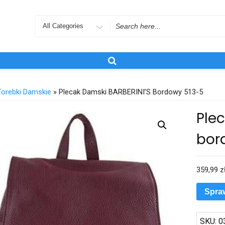
Search
for
Torebki Damskie
» Plecak Damski BARBERINI’S Bordowy 513-5
Ple
bor
359,99
z
Spra
SKU:
0