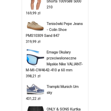
Shorts 1009588 5000
210
169,99
zł
Tenisówki Pepe Jeans
- Colin Shoe
PMS10309 Sand 847
319,99
zł
Emaga Okulary
przeciwsłoneczne
Męskie Nike VALIANT-
M-MI-CW4642-410 ø 60 mm
398,21
zł
Trampki Munich Um
sky
431,22
zł
ONLY & SONS Kurtka