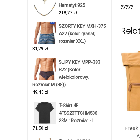
Hematyt 925
yyyyy
218,77
zł
SZORTY KEY MXH-375
Rela
A22 (kolor granat,
rozmiar XXL)
31,29
zł
SLIPY KEY MPP-383
B22 (Kolor
wielokolorowy,
Rozmiar M (38))
49,45
zł
T-Shirt 4F
4FSS23TTSHM536
23M : Rozmiar - L
Fresk 
71,50
zł
A