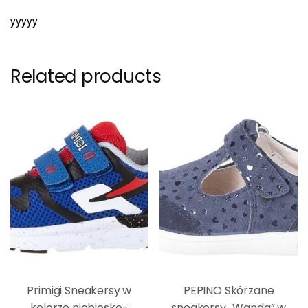
yyyyy
Related products
Primigi Sneakersy w
PEPINO Skórzane
kolorze niebiesko-
sneakersy „Wanda” w