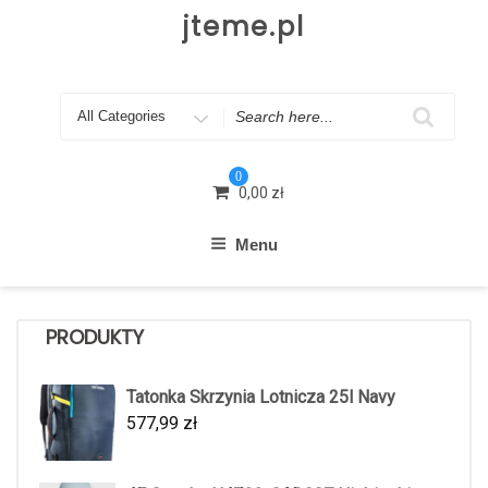
Skip
jteme.pl
to
content
Search
for
0
0,00
zł
Menu
PRODUKTY
Tatonka Skrzynia Lotnicza 25l Navy
577,99
zł