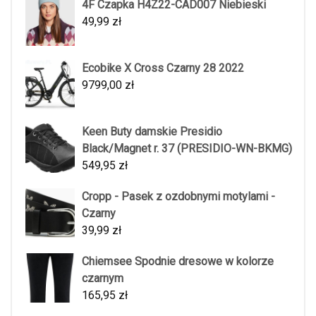
4F Czapka H4Z22-CAD007 Niebieski
49,99
zł
Ecobike X Cross Czarny 28 2022
9799,00
zł
Keen Buty damskie Presidio
Black/Magnet r. 37 (PRESIDIO-WN-BKMG)
549,95
zł
Cropp - Pasek z ozdobnymi motylami -
Czarny
39,99
zł
Chiemsee Spodnie dresowe w kolorze
czarnym
165,95
zł