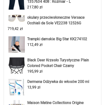
1357634 408 : Rozmiar - L
217,80
zł
okulary przeciwsłoneczne Versace
Occhiali da Sole VE2238 12526G
719,42
zł
Trampki damskie Big Star KK274102
112,49
zł
Black Deer Krzesło Turystyczne Plain
Colored Pocket Chair Czarny
195,99
zł
Dermena Odżywka do włosów 200 ml
13,99
zł
Maison Matine Collections Origine