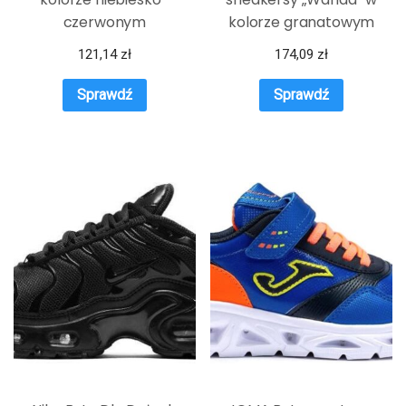
czerwonym
kolorze granatowym
121,14
zł
174,09
zł
Sprawdź
Sprawdź