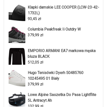
Klapki damskie LEE COOPER (LCW-23-42-
1732L)
93,45
zł
Columbia Peakfreak Ii Outdry W
379,99
zł
EMPORIO ARMANI EA7 markowa męska
bluza BLACK
512,05
zł
Hugo Tenisówki Dyerh 50485760
10245495 01 Biały
379,99
zł
Lowe Alpine Saszetka Do Pasa Lightflite
5L Antracyt Ah
132,99
zł