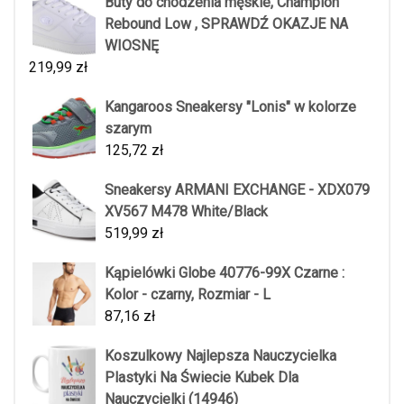
Buty do chodzenia męskie, Champion
Rebound Low , SPRAWDŹ OKAZJE NA
WIOSNĘ
219,99
zł
Kangaroos Sneakersy "Lonis" w kolorze
szarym
125,72
zł
Sneakersy ARMANI EXCHANGE - XDX079
XV567 M478 White/Black
519,99
zł
Kąpielówki Globe 40776-99X Czarne :
Kolor - czarny, Rozmiar - L
87,16
zł
Koszulkowy Najlepsza Nauczycielka
Plastyki Na Świecie Kubek Dla
Nauczycielki (14946)