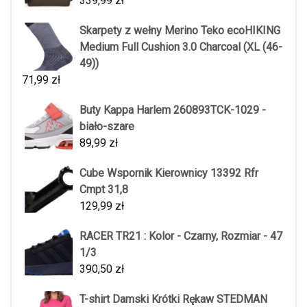
339,99
zł
Skarpety z wełny Merino Teko ecoHIKING
Medium Full Cushion 3.0 Charcoal (XL (46-
49))
71,99
zł
Buty Kappa Harlem 260893TCK-1029 -
biało-szare
89,99
zł
Cube Wspornik Kierownicy 13392 Rfr
Cmpt 31,8
129,99
zł
RACER TR21 : Kolor - Czarny, Rozmiar - 47
1/3
390,50
zł
T-shirt Damski Krótki Rękaw STEDMAN