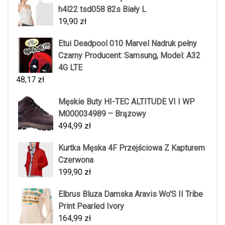
h4l22 tsd058 82s Biały L
19,90
zł
Etui Deadpool 010 Marvel Nadruk pełny
Czarny Producent: Samsung, Model: A32
4G LTE
48,17
zł
Męskie Buty HI-TEC ALTITUDE VI I WP
M000034989 – Brązowy
494,99
zł
Kurtka Męska 4F Przejściowa Z Kapturem
Czerwona
199,90
zł
Elbrus Bluza Damska Aravis Wo'S II Tribe
Print Pearled Ivory
164,99
zł