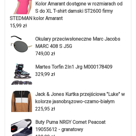
Kolor Amarant dostępne w rozmiarach od
S do XL T-shirt damski ST2600 firmy
STEDMAN kolor Amarant
15,99
zł
Okulary przeciwsłoneczne Marc Jacobs
MARC 408 S J5G
749,00
zł
Martes Torfin 2In1 Jrg M000178409
329,99
zł
Jack & Jones Kurtka przejściowa "Luke" w
kolorze jasnobrązowo-czarno-białym
225,95
zł
Buty Puma NRGY Comet Peacoat
19055612 - granatowy