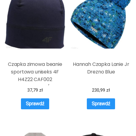
Czapka zimowa beanie
Hannah Czapka Lanie Jr
sportowa uniseks 4F
Drezno Blue
H4Z22 CAF002
Granatowy S/M
37,79
zł
230,99
zł
Sprawdź
Sprawdź