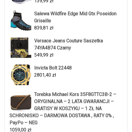
139,99
zł
Salewa Wildfire Edge Mid Gtx Poseidon
Grisaille
839,81
zł
Versace Jeans Couture Saszetka
74YA4B74 Czarny
549,99
zł
Invicta Bolt 22448
2801,40
zł
Torebka Michael Kors 35F8GTTC3B-2 –
ORYGINALNA – 2 LATA GWARANCJI –
GRATISY W KOSZYKU – 1 ZŁ NA
SCHRONISKO – DARMOWA DOSTAWA , RATY 0% ,
PayPo – NEG
1059,00
zł