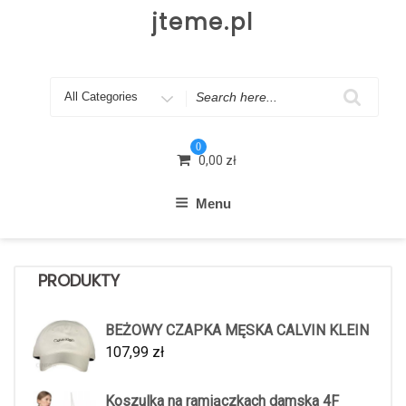
Skip
jteme.pl
to
content
Search
for
0
0,00
zł
Menu
PRODUKTY
BEŻOWY CZAPKA MĘSKA CALVIN KLEIN
107,99
zł
Koszulka na ramiączkach damska 4F