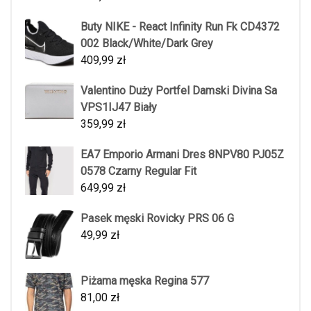
Buty NIKE - React Infinity Run Fk CD4372
002 Black/White/Dark Grey
409,99
zł
Valentino Duży Portfel Damski Divina Sa
VPS1IJ47 Biały
359,99
zł
EA7 Emporio Armani Dres 8NPV80 PJ05Z
0578 Czarny Regular Fit
649,99
zł
Pasek męski Rovicky PRS 06 G
49,99
zł
Piżama męska Regina 577
81,00
zł