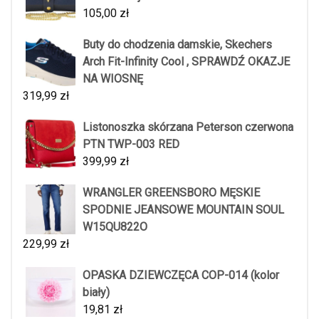
105,00
zł
Buty do chodzenia damskie, Skechers
Arch Fit-Infinity Cool , SPRAWDŹ OKAZJE
NA WIOSNĘ
319,99
zł
Listonoszka skórzana Peterson czerwona
PTN TWP-003 RED
399,99
zł
WRANGLER GREENSBORO MĘSKIE
SPODNIE JEANSOWE MOUNTAIN SOUL
W15QU822O
229,99
zł
OPASKA DZIEWCZĘCA COP-014 (kolor
biały)
19,81
zł