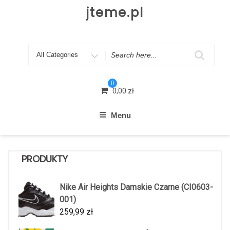
Skip
jteme.pl
to
content
Search
for
0
0,00
zł
Menu
PRODUKTY
Nike Air Heights Damskie Czarne (CI0603-
001)
259,99
zł