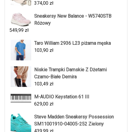
374,00
zł
Sneakersy New Balance - W5740STB
Różowy
549,99
zł
Taro William 2936 L23 piżama męska
103,90
zł
Niskie Trampki Damskie Z Dżetami
Czarno-Białe Demira
103,49
zł
M-AUDIO Keystation 61 III
629,00
zł
Steve Madden Sneakersy Possession
SM11001910-04005-252 Zielony
439,99
zł