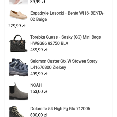
89,99
zł
Espadryle Lasocki - Benta WI16-BENTA-
02 Beige
229,99
zł
Torebka Guess - Sasky (GG) Mini Bags
HWGG86 92750 BLA
439,99
zł
Salomon Custer Gtx W Stowea Spray
L41676800 Zielony
499,99
zł
NOAH
153,00
zł
Dolomite 54 High Fg Gtx 712006
800,00
zł