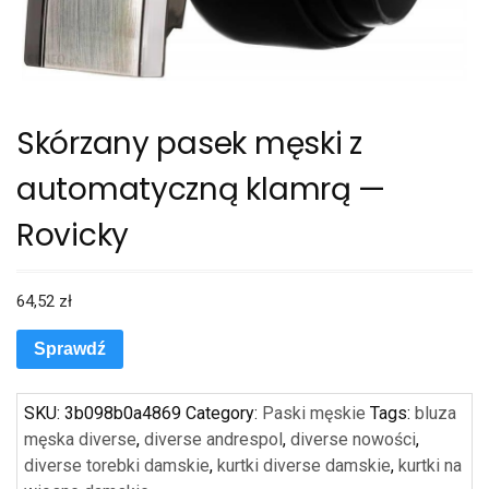
Skórzany pasek męski z
automatyczną klamrą —
Rovicky
64,52
zł
Sprawdź
SKU:
3b098b0a4869
Category:
Paski męskie
Tags:
bluza
męska diverse
,
diverse andrespol
,
diverse nowości
,
diverse torebki damskie
,
kurtki diverse damskie
,
kurtki na