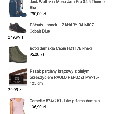
Jack Wolfskin Moab Jam Pro 34.5 Thunder
Blue
790,00
zł
Półbuty Lasocki - ZAHARY-04 MI07
Cobalt Blue
249,99
zł
Botki damskie Cabin H2117B khaki
95,00
zł
Pasek parciany brązowy z białym
przeszyciem PAOLO PERUZZI PW-15-
125 cm
29,99
zł
Cornette 824/261 Julie piżama damska
136,90
zł