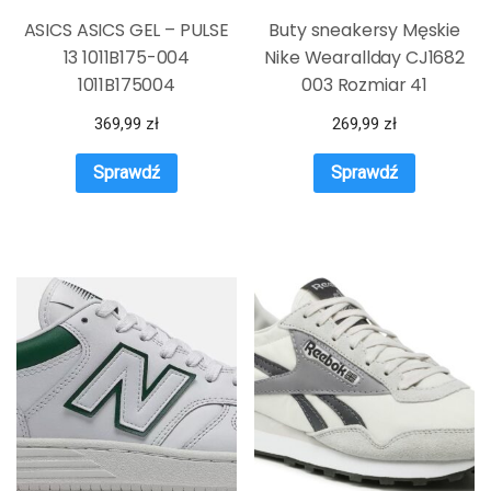
ASICS ASICS GEL – PULSE
Buty sneakersy Męskie
13 1011B175-004
Nike Wearallday CJ1682
1011B175004
003 Rozmiar 41
369,99
zł
269,99
zł
Sprawdź
Sprawdź