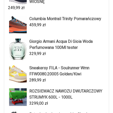
WIOSNĘ
249,99
zł
Columbia Montrail Trinity Pomarańczowy
459,99
zł
Giorgio Armani Acqua Di Gioia Woda
Perfumowana 100Ml tester
329,99
zł
Sneakersy FILA - Soulrunner Wmn
FFW0080.20005 Golden/Kiwi
289,99
zł
ROZSIEWACZ NAWOZU DWUTARCZOWY
STRUMYK 600L - 1000L
3299,00
zł