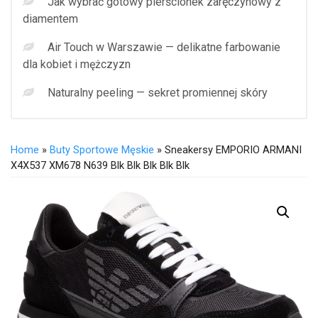
Jak wybrać gotowy pierścionek zaręczynowy z
diamentem
Air Touch w Warszawie — delikatne farbowanie
dla kobiet i mężczyzn
Naturalny peeling — sekret promiennej skóry
Home
»
Buty Sportowe Męskie
» Sneakersy EMPORIO ARMANI
X4X537 XM678 N639 Blk Blk Blk Blk Blk