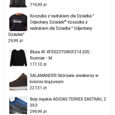
719,99
zł
Koszulka z nadrukiem dla Dziadka "
Odjechany Dziadek"" Koszulka z
nadrukiem dla Dziadka " Odjechany
Dziadek"
29,99
zł
Bluza 4F 4FSS23TSWSF214 20S :
Rozmiar - M
177,10
zł
SALAMANDER Skórzane sneakersy w
kolorze brązowym
227,31
zł
Buty męskie ADIDAS TERREX EASTRAIL 2
39.3
299,99
zł