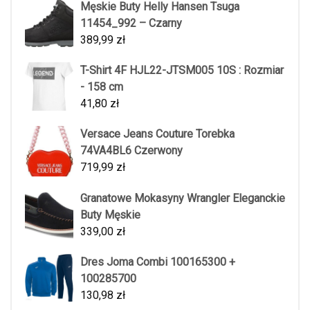
Męskie Buty Helly Hansen Tsuga
11454_992 – Czarny
389,99
zł
T-Shirt 4F HJL22-JTSM005 10S : Rozmiar
- 158 cm
41,80
zł
Versace Jeans Couture Torebka
74VA4BL6 Czerwony
719,99
zł
Granatowe Mokasyny Wrangler Eleganckie
Buty Męskie
339,00
zł
Dres Joma Combi 100165300 +
100285700
130,98
zł