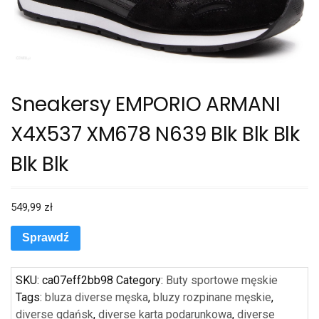
Sneakersy EMPORIO ARMANI
X4X537 XM678 N639 Blk Blk Blk
Blk Blk
549,99
zł
Sprawdź
SKU:
ca07eff2bb98
Category:
Buty sportowe męskie
Tags:
bluza diverse męska
,
bluzy rozpinane męskie
,
diverse gdańsk
,
diverse karta podarunkowa
,
diverse