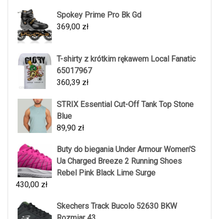
Spokey Prime Pro Bk Gd
369,00
zł
T-shirty z krótkim rękawem Local Fanatic
65017967
360,39
zł
STRIX Essential Cut-Off Tank Top Stone
Blue
89,90
zł
Buty do biegania Under Armour Women'S
Ua Charged Breeze 2 Running Shoes
Rebel Pink Black Lime Surge
430,00
zł
Skechers Track Bucolo 52630 BKW
Rozmiar 43