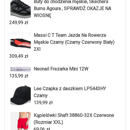
Buty do chodzenia męskie, Skechers
Burns Agoura , SPRAWDŹ OKAZJE NA
WIOSNĘ
249,99
zł
Massi C T Team Jazda Na Rowerze
Męskie Czarny (Czarny Czerwony Biały)
2Xl
309,49
zł
Neonail Frezarka Mini 12W
135,99
zł
Lee Czapka z daszkiem LP5443HY
Czarny
139,99
zł
Kąpielówki Shaft 38860-32X Czerwone
(Rozmiar XXL)
69,06
zł