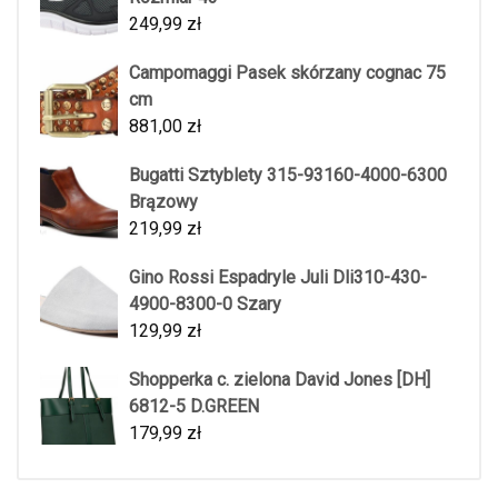
249,99
zł
Campomaggi Pasek skórzany cognac 75
cm
881,00
zł
Bugatti Sztyblety 315-93160-4000-6300
Brązowy
219,99
zł
Gino Rossi Espadryle Juli Dli310-430-
4900-8300-0 Szary
129,99
zł
Shopperka c. zielona David Jones [DH]
6812-5 D.GREEN
179,99
zł