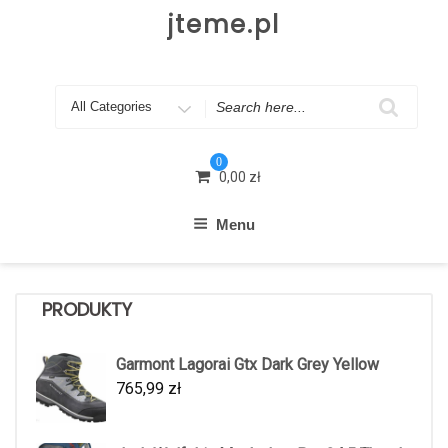
Skip
jteme.pl
to
content
Search
for
0
0,00
zł
Menu
PRODUKTY
Garmont Lagorai Gtx Dark Grey Yellow
765,99
zł