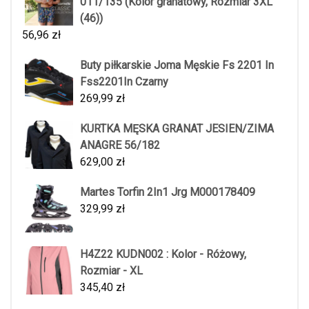
011/135 (Kolor granatowy, Rozmiar 3XL
(46))
56,96
zł
Buty piłkarskie Joma Męskie Fs 2201 In
Fss2201In Czarny
269,99
zł
KURTKA MĘSKA GRANAT JESIEN/ZIMA
ANAGRE 56/182
629,00
zł
Martes Torfin 2In1 Jrg M000178409
329,99
zł
H4Z22 KUDN002 : Kolor - Różowy,
Rozmiar - XL
345,40
zł