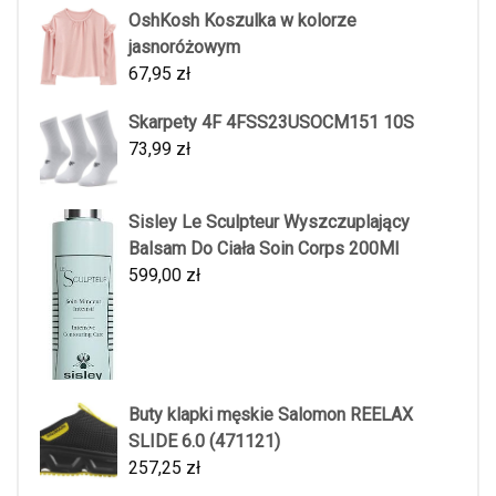
OshKosh Koszulka w kolorze
jasnoróżowym
67,95
zł
Skarpety 4F 4FSS23USOCM151 10S
73,99
zł
Sisley Le Sculpteur Wyszczuplający
Balsam Do Ciała Soin Corps 200Ml
599,00
zł
Buty klapki męskie Salomon REELAX
SLIDE 6.0 (471121)
257,25
zł