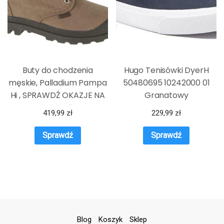
Buty do chodzenia
Hugo Tenisówki DyerH
męskie, Palladium Pampa
50480695 10242000 01
Hi , SPRAWDŹ OKAZJE NA
Granatowy
WIOSNĘ
419,99
zł
229,99
zł
Sprawdź
Sprawdź
Blog
Koszyk
Sklep