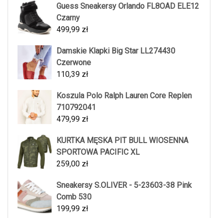
Guess Sneakersy Orlando FL8OAD ELE12
Czarny
499,99
zł
Damskie Klapki Big Star LL274430
Czerwone
110,39
zł
Koszula Polo Ralph Lauren Core Replen
710792041
479,99
zł
KURTKA MĘSKA PIT BULL WIOSENNA
SPORTOWA PACIFIC XL
259,00
zł
Sneakersy S.OLIVER - 5-23603-38 Pink
Comb 530
199,99
zł