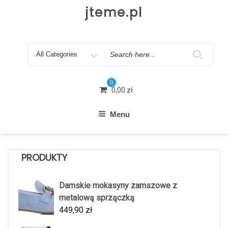
Skip
jteme.pl
to
content
Search
for
0
0,00
zł
Menu
PRODUKTY
Damskie mokasyny zamszowe z
metalową sprzączką
449,90
zł