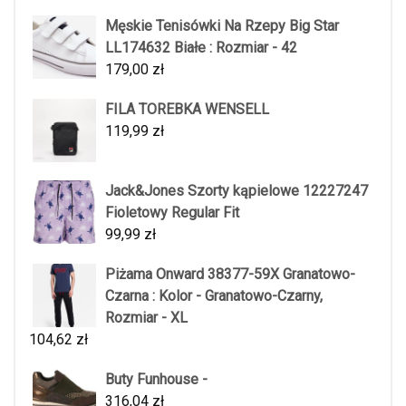
Męskie Tenisówki Na Rzepy Big Star
LL174632 Białe : Rozmiar - 42
179,00
zł
FILA TOREBKA WENSELL
119,99
zł
Jack&Jones Szorty kąpielowe 12227247
Fioletowy Regular Fit
99,99
zł
Piżama Onward 38377-59X Granatowo-
Czarna : Kolor - Granatowo-Czarny,
Rozmiar - XL
104,62
zł
Buty Funhouse -
316,04
zł