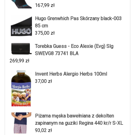
167,99
zł
Hugo Grenwhich Pas Skórzany black-003
85 cm
375,00
zł
Torebka Guess - Eco Alexie (Evg) Slg
SWEVG8 73741 BLA
269,99
zł
Invent Herbs Alergio Herbs 100ml
37,00
zł
Piżama męska bawełniana z dekolten
zapinanym na guziki Regina 440 kr/r S-XL
93,02
zł