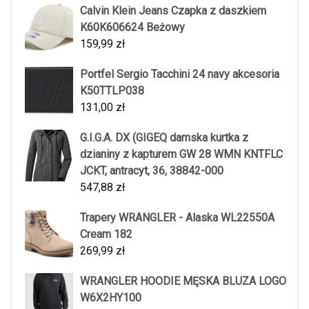
Calvin Klein Jeans Czapka z daszkiem
K60K606624 Beżowy
159,99
zł
Portfel Sergio Tacchini 24 navy akcesoria
K50TTLP038
131,00
zł
G.I.G.A. DX (GIGEQ damska kurtka z
dzianiny z kapturem GW 28 WMN KNTFLC
JCKT, antracyt, 36, 38842-000
547,88
zł
Trapery WRANGLER - Alaska WL22550A
Cream 182
269,99
zł
WRANGLER HOODIE MĘSKA BLUZA LOGO
W6X2HY100