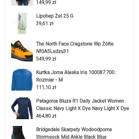
149,99
zł
Lipohep Żel 25 G
39,61
zł
The North Face Cragstone Wp Żółte
Nf0A5Lxdzu31
549,99
zł
Kurtka Joma Alaska Iris 100087.700 :
Rozmiar - M
111,10
zł
Patagonia Bluza R1 Daily Jacket Women
Classic Navy Light X Dye Navy Light X Dye
464,80
zł
Bridgedale Skarpety Wodoodporne
Stormsock Mid Ankle Black Blue