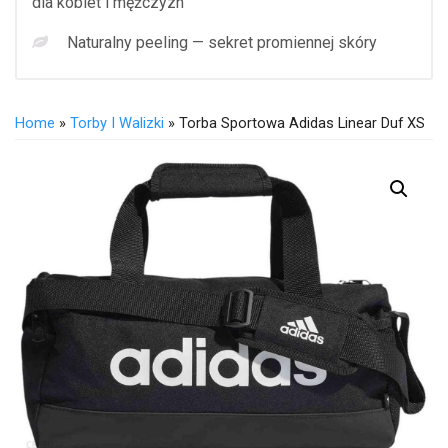
dla kobiet i mężczyzn
Naturalny peeling — sekret promiennej skóry
Home
»
Torby I Walizki
» Torba Sportowa Adidas Linear Duf XS