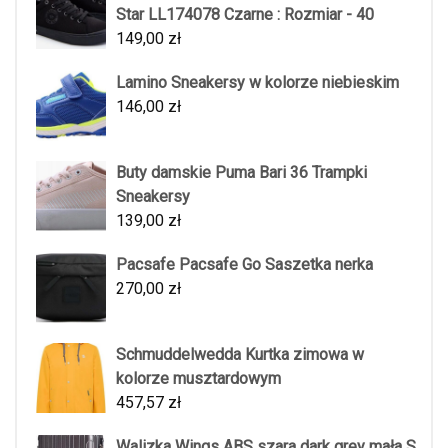
Star LL174078 Czarne : Rozmiar - 40
149,00
zł
Lamino Sneakersy w kolorze niebieskim
146,00
zł
Buty damskie Puma Bari 36 Trampki
Sneakersy
139,00
zł
Pacsafe Pacsafe Go Saszetka nerka
270,00
zł
Schmuddelwedda Kurtka zimowa w
kolorze musztardowym
457,57
zł
Walizka Wings ABS szara dark grey mała S