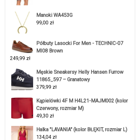
Manoki WA453G
99,00
zł
Półbuty Lasocki For Men - TECHNIC-07
MI08 Brown
249,99
zł
Męskie Sneakersy Helly Hansen Furrow
11865_597 – Granatowy
379,99
zł
Kąpielówki 4F M H4L21-MAJM002 (kolor
Czerwony, rozmiar M)
49,30
zł
Halka "LAVANIA" (kolor BŁĘKIT, rozmiar L)
134,04
zł