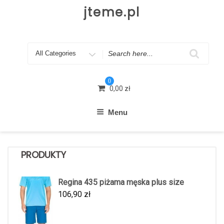
Skip
jteme.pl
to
content
Search
for
0
0,00
zł
Menu
PRODUKTY
Regina 435 piżama męska plus size
106,90
zł