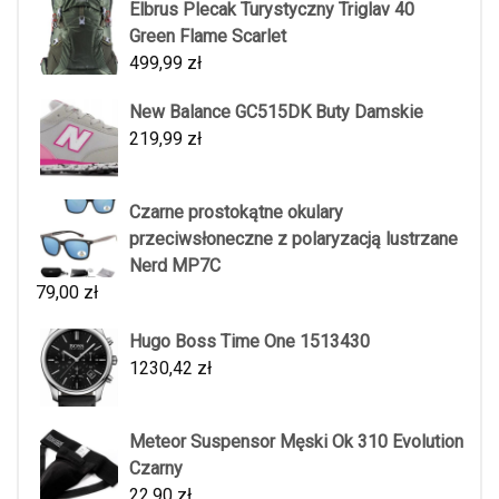
Elbrus Plecak Turystyczny Triglav 40
Green Flame Scarlet
499,99
zł
New Balance GC515DK Buty Damskie
219,99
zł
Czarne prostokątne okulary
przeciwsłoneczne z polaryzacją lustrzane
Nerd MP7C
79,00
zł
Hugo Boss Time One 1513430
1230,42
zł
Meteor Suspensor Męski Ok 310 Evolution
Czarny
22,90
zł