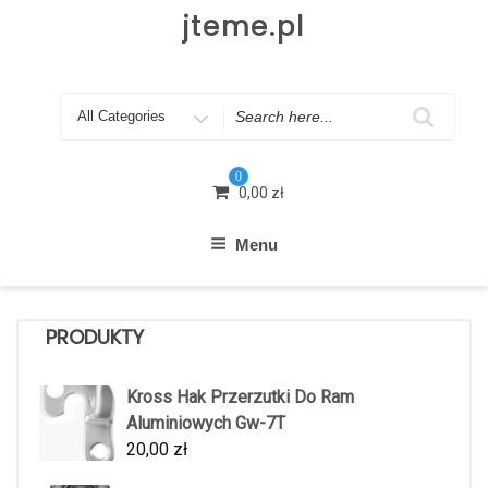
Skip
jteme.pl
to
content
Search
for
0
0,00
zł
Menu
PRODUKTY
Kross Hak Przerzutki Do Ram
Aluminiowych Gw-7T
20,00
zł