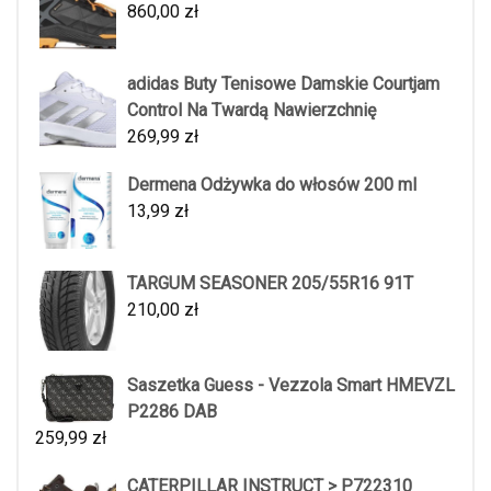
860,00
zł
adidas Buty Tenisowe Damskie Courtjam
Control Na Twardą Nawierzchnię
269,99
zł
Dermena Odżywka do włosów 200 ml
13,99
zł
TARGUM SEASONER 205/55R16 91T
210,00
zł
Saszetka Guess - Vezzola Smart HMEVZL
P2286 DAB
259,99
zł
CATERPILLAR INSTRUCT > P722310