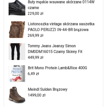
Buty męskie wsuwane skórzane 0114W
czarne
229,00
zł
Listonoszka vintage skórzana saszetka
PAOLO PERUZZI IN-44-BR brązowa
269,99
zł
Tommy Jeans Jeansy Simon
DM0DM16015 Czarny Skinny Fit
449,99
zł
Brit Mono Protein Lamb&Rice 400G
6,49
zł
Meindl Sulden Brązowy
1499,00
zł