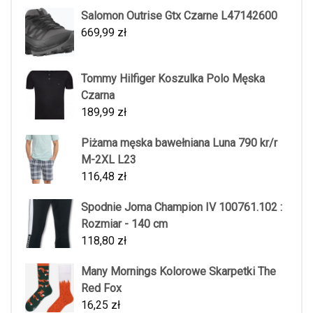
Salomon Outrise Gtx Czarne L47142600
669,99
zł
Tommy Hilfiger Koszulka Polo Męska
Czarna
189,99
zł
Piżama męska bawełniana Luna 790 kr/r
M-2XL L23
116,48
zł
Spodnie Joma Champion IV 100761.102 :
Rozmiar - 140 cm
118,80
zł
Many Mornings Kolorowe Skarpetki The
Red Fox
16,25
zł