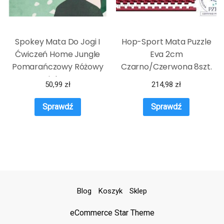
Spokey Mata Do Jogi I
Hop-Sport Mata Puzzle
Ćwiczeń Home Jungle
Eva 2cm
Pomarańczowy Różowy
Czarno/Czerwona 8szt.
Zielony
50,99
zł
214,98
zł
Sprawdź
Sprawdź
Blog
Koszyk
Sklep
eCommerce Star Theme