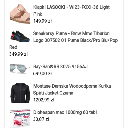
Klapki LASOCKI - WI23-FOXI-36 Light
Pink
149,99
zł
Sneakersy Puma - Bmw Mms Tiburion
Logo 307502 01 Puma Black/Pro Blu/Pop
Red
349,99
zł
Ray-Ban®RB 3025 9156AJ
699,00
zł
Montane Damska Wodoodporna Kurtka
Spirti Jacket Czarna
1202,99
zł
Diohespan max 1000mg 60 tabl.
33,87
zł