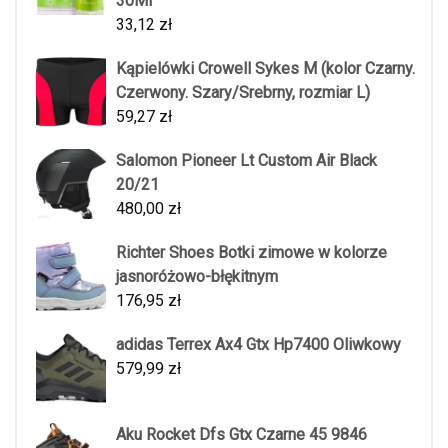
30Ml
33,12
zł
Kąpielówki Crowell Sykes M (kolor Czarny.
Czerwony. Szary/Srebrny, rozmiar L)
59,27
zł
Salomon Pioneer Lt Custom Air Black
20/21
480,00
zł
Richter Shoes Botki zimowe w kolorze
jasnoróżowo-błękitnym
176,95
zł
adidas Terrex Ax4 Gtx Hp7400 Oliwkowy
579,99
zł
Aku Rocket Dfs Gtx Czarne 45 9846