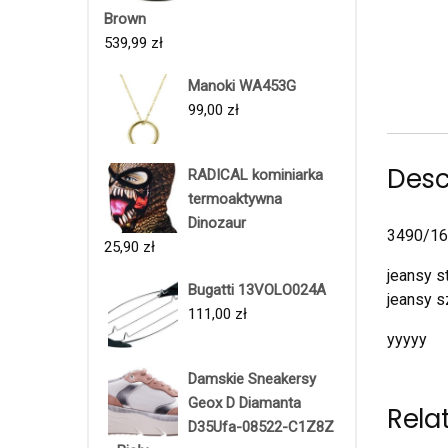
Brown
539,99
zł
Manoki WA453G
99,00
zł
Desc
RADICAL kominiarka
termoaktywna
Dinozaur
3490/16
25,90
zł
jeansy s
Bugatti 13VOLO024A
jeansy s
111,00
zł
yyyyy
Damskie Sneakersy
Geox D Diamanta
Rela
D35Ufa-08522-C1Z8Z