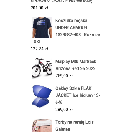
SPRAWDŹ OKAZJE NA WIOSNĘ
201,00
zł
Koszulka męska
UNDER ARMOUR
1329582-408 : Rozmiar
- XXL
122,24
zł
Malplay Mtb Maltrack
Arizona Red 26 2022
759,00
zł
Oakley Szkła FLAK
JACKET Ice Iridium 13-
646
289,00
zł
Torby na ramię Lois
Galatea