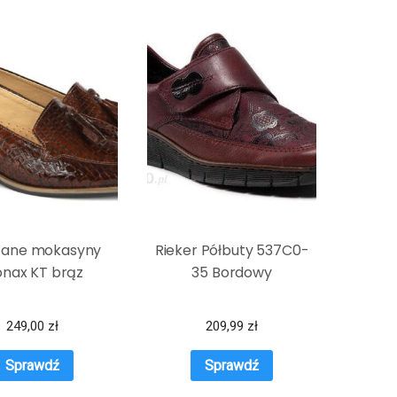
zane mokasyny
Rieker Półbuty 537C0-
nax KT brąz
35 Bordowy
249,00
zł
209,99
zł
Sprawdź
Sprawdź