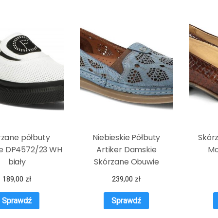
rzane półbuty
Niebieskie Półbuty
Skór
e DP4572/23 WH
Artiker Damskie
Mo
biały
Skórzane Obuwie
189,00
zł
239,00
zł
Sprawdź
Sprawdź