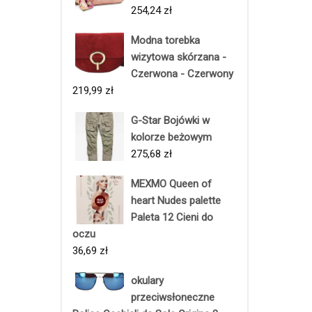
254,24
zł
Modna torebka
wizytowa skórzana -
Czerwona - Czerwony
219,99
zł
G-Star Bojówki w
kolorze beżowym
275,68
zł
MEXMO Queen of
heart Nudes palette
Paleta 12 Cieni do
oczu
36,69
zł
okulary
przeciwsłoneczne