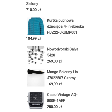
Zielony
710,00
zł
Kurtka puchowa
dziecięca 4F niebieska
HJZ22-JKUMP001
104,99
zł
Nowodvorski Salva
5428
269,00
zł
Mango Baleriny Lia
47022507 Czarny
169,99
zł
Casio Vintage AQ-
800E-1AEF
280,00
zł