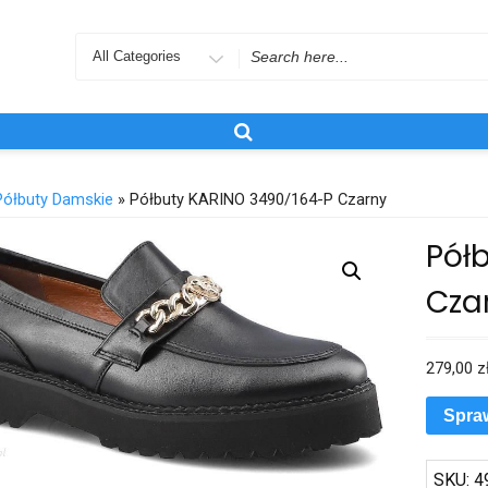
Search
for
Półbuty Damskie
» Półbuty KARINO 3490/164-P Czarny
Pół
Cza
279,00
z
Spra
SKU:
4