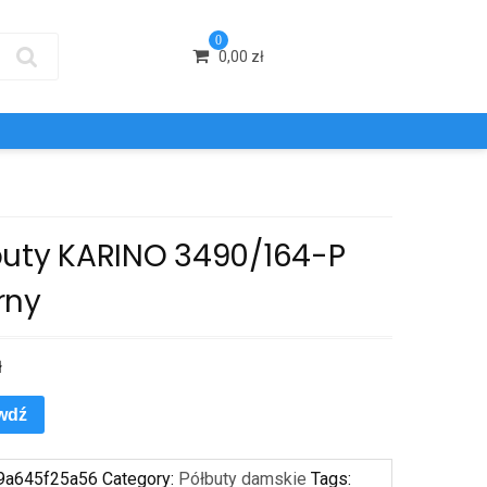
0
0,00
zł
buty KARINO 3490/164-P
rny
ł
wdź
9a645f25a56
Category:
Półbuty damskie
Tags: