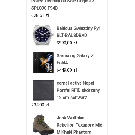
Police Occhiali da Sole Origins 3
SPL890 F94B
628,51
zł
Balticus Gwiezdny Pył
BLT-BALSDBAD
3990,00
zł
Samsung Galaxy Z
Fold4
6449,00
zł
camel active Nepal
Portfel RFID skórzany
12 cm schwarz
234,00
zł
Jack Wolfskin
Rebellion Texapore Mid
M Khaki Phantom