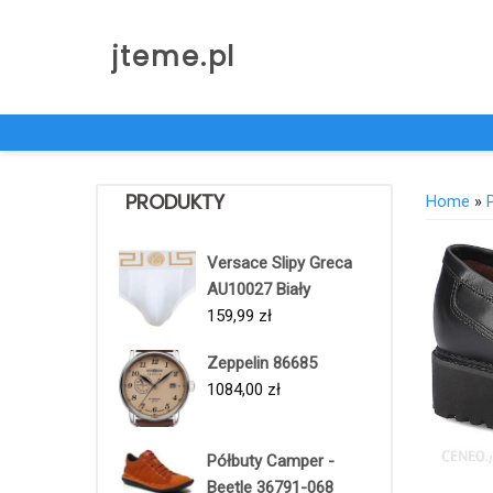
Skip
to
jteme.pl
content
PRODUKTY
Home
»
Versace Slipy Greca
AU10027 Biały
159,99
zł
Zeppelin 86685
1084,00
zł
Półbuty Camper -
Beetle 36791-068