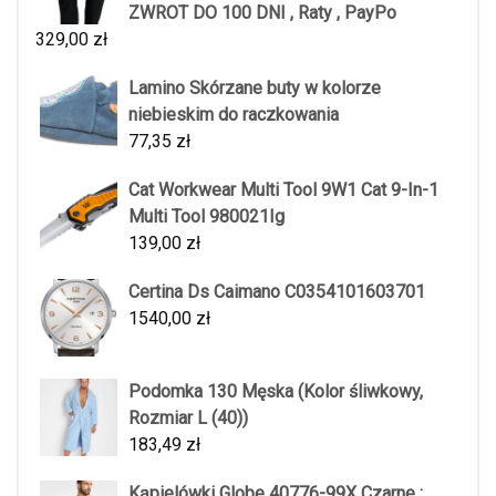
ZWROT DO 100 DNI , Raty , PayPo
329,00
zł
Lamino Skórzane buty w kolorze
niebieskim do raczkowania
77,35
zł
Cat Workwear Multi Tool 9W1 Cat 9-In-1
Multi Tool 980021Ig
139,00
zł
Certina Ds Caimano C0354101603701
1540,00
zł
Podomka 130 Męska (Kolor śliwkowy,
Rozmiar L (40))
183,49
zł
Kąpielówki Globe 40776-99X Czarne :