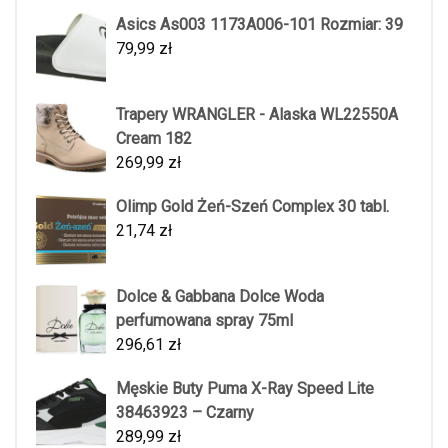
Asics As003 1173A006-101 Rozmiar: 39
79,99
zł
Trapery WRANGLER - Alaska WL22550A
Cream 182
269,99
zł
Olimp Gold Żeń-Szeń Complex 30 tabl.
21,74
zł
Dolce & Gabbana Dolce Woda
perfumowana spray 75ml
296,61
zł
Męskie Buty Puma X-Ray Speed Lite
38463923 – Czarny
289,99
zł