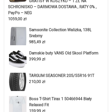
GRATISY W KOSZYKU – 1 ZŁ NA
SCHRONISKO – DARMOWA DOSTAWA , RATY 0% ,
PayPo – NEG
1059,00
zł
Samsonite Collection Walizka, 138l,
Srebrny
985,49
zł
Damskie buty VANS Old Skool Platform
399,99
zł
TARGUM SEASONER 205/55R16 91T
210,00
zł
Boss T-Shirt Tirax 1 50466944 Biały
Relaxed Fit
159,99
zł