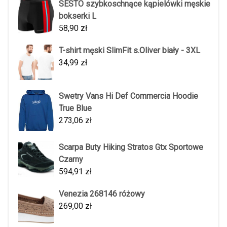
SESTO szybkoschnące kąpielówki męskie
bokserki L
58,90
zł
T-shirt męski SlimFit s.Oliver biały - 3XL
34,99
zł
Swetry Vans Hi Def Commercia Hoodie
True Blue
273,06
zł
Scarpa Buty Hiking Stratos Gtx Sportowe
Czarny
594,91
zł
Venezia 268146 różowy
269,00
zł