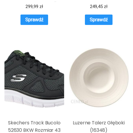
OKAZJE NA WIOSNĘ
299,99
zł
249,45
zł
Sprawdź
Sprawdź
Skechers Track Bucolo
Luzerne Talerz Głęboki
52630 BKW Rozmiar 43
(16348)