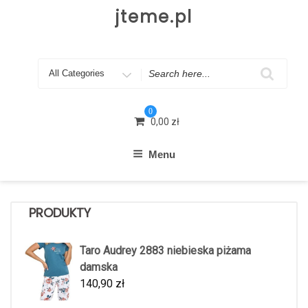
Skip
jteme.pl
to
content
Search
for
0
0,00
zł
Menu
PRODUKTY
Taro Audrey 2883 niebieska piżama
damska
140,90
zł