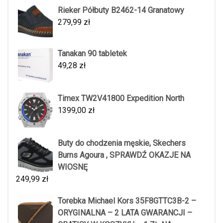
Rieker Półbuty B2462-14 Granatowy
279,99
zł
Tanakan 90 tabletek
49,28
zł
Timex TW2V41800 Expedition North
1399,00
zł
Buty do chodzenia męskie, Skechers
Burns Agoura , SPRAWDŹ OKAZJE NA
WIOSNĘ
249,99
zł
Torebka Michael Kors 35F8GTTC3B-2 –
ORYGINALNA – 2 LATA GWARANCJI –