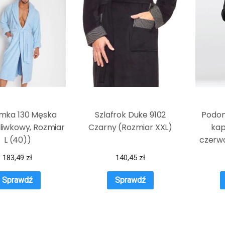
mka 130 Męska
Szlafrok Duke 9102
Podom
śliwkowy, Rozmiar
Czarny (Rozmiar XXL)
kap
L (40))
czerwo
183,49
zł
140,45
zł
Sprawdź
Sprawdź