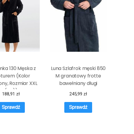
ka 130 Męska z
Luna Szlafrok męski 850
turem (Kolor
M granatowy frotte
ny, Rozmiar XXL
bawełniany długi
(44))
188,91
zł
245,99
zł
Sprawdź
Sprawdź