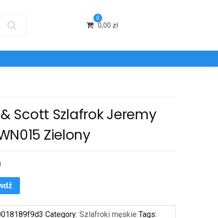
0
0,00
zł
 & Scott Szlafrok Jeremy
WN015 Zielony
ł
wdź
0018189f9d3
Category:
Szlafroki męskie
Tags: