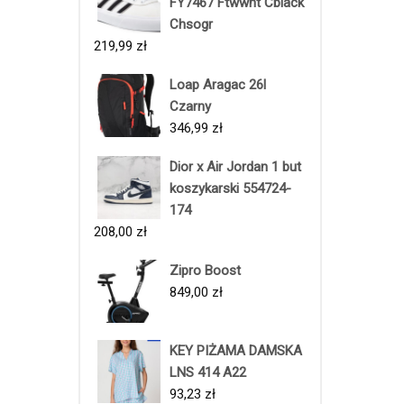
FY7467 Ftwwht Cblack
Chsogr
219,99
zł
Loap Aragac 26l
Czarny
346,99
zł
Dior x Air Jordan 1 but
koszykarski 554724-
174
208,00
zł
Zipro Boost
849,00
zł
KEY PIŻAMA DAMSKA
LNS 414 A22
93,23
zł