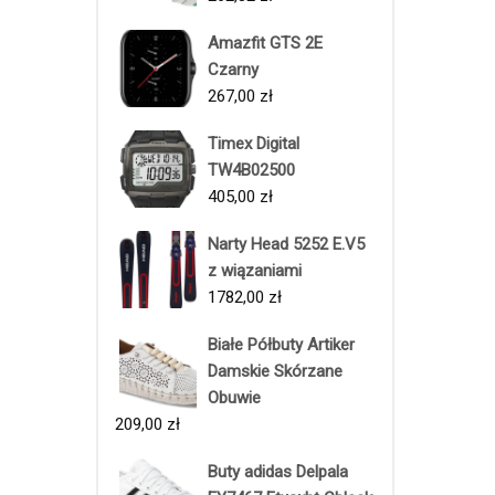
Amazfit GTS 2E
Czarny
267,00
zł
Timex Digital
TW4B02500
405,00
zł
Narty Head 5252 E.V5
z wiązaniami
1782,00
zł
Białe Półbuty Artiker
Damskie Skórzane
Obuwie
209,00
zł
Buty adidas Delpala