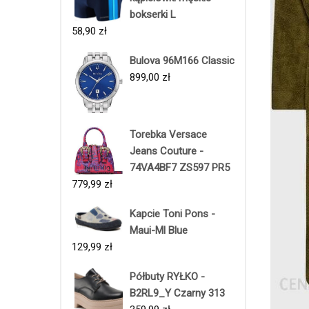
bokserki L
58,90
zł
Bulova 96M166 Classic
899,00
zł
Torebka Versace
Jeans Couture -
74VA4BF7 ZS597 PR5
779,99
zł
Kapcie Toni Pons -
Maui-Ml Blue
129,99
zł
Półbuty RYŁKO -
B2RL9_Y Czarny 313