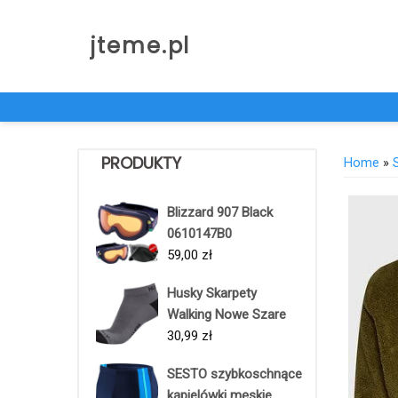
Skip
to
jteme.pl
content
PRODUKTY
Home
»
Blizzard 907 Black
0610147B0
59,00
zł
Husky Skarpety
Walking Nowe Szare
30,99
zł
SESTO szybkoschnące
kąpielówki męskie