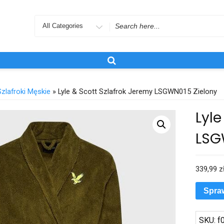
Search
for
Szlafroki Męskie
» Lyle & Scott Szlafrok Jeremy LSGWN015 Zielony
Lyle
LSG
339,99
z
Spra
SKU:
f