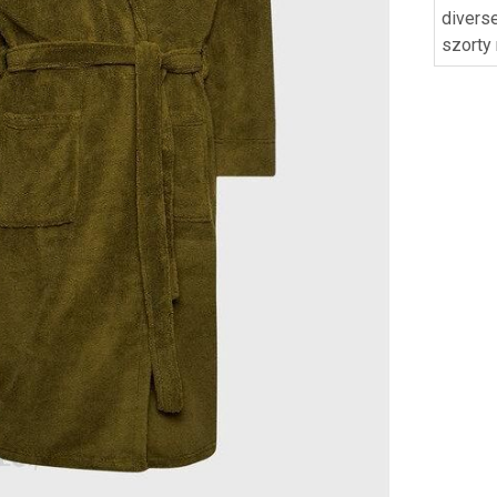
divers
szorty