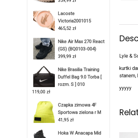
359,99
zł
Lacoste
Victoria2001015
465,52
zł
Desc
Nike Air Max 270 React
(GS) (BQ0103-004)
Lyle & 
399,99
zł
kurtki d
Nike Brasilia Training
stanem, 
Duffel Bag 9.0 Torba [
rozm. S ] 010
yyyyy
119,00
zł
Czapka zimowa 4F
Rela
Sportowa zielona r M
41,95
zł
Hoka W Anacapa Mid