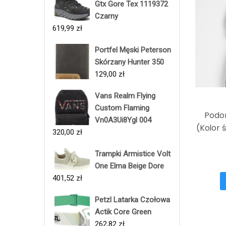
Gtx Gore Tex 1119372
Czarny
619,99
zł
Portfel Męski Peterson
Skórzany Hunter 350
129,00
zł
Vans Realm Flying
Custom Flaming
Podo
Vn0A3Ui8Ygl 004
(Kolor 
320,00
zł
Trampki Armistice Volt
One Elma Beige Dore
401,52
zł
Petzl Latarka Czołowa
Actik Core Green
262,82
zł