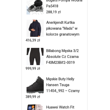
Bugatti Pompa Wodna
Pa5418
288,19
zł
Anerkjendt Kurtka
pikowana "Mads" w
kolorze granatowym
416,39
zł
Billabong Męska 3/2
Absolute Cz Czarna
F43M23Bif2-0019
999,99
zł
Męskie Buty Helly
Hansen Tsuga
11454_992 – Czarny
389,99
zł
Huawei Watch Fit