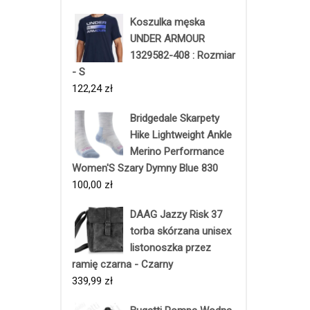
Koszulka męska
UNDER ARMOUR
1329582-408 : Rozmiar
- S
122,24
zł
Bridgedale Skarpety
Hike Lightweight Ankle
Merino Performance
Women'S Szary Dymny Blue 830
100,00
zł
DAAG Jazzy Risk 37
torba skórzana unisex
listonoszka przez
ramię czarna - Czarny
339,99
zł