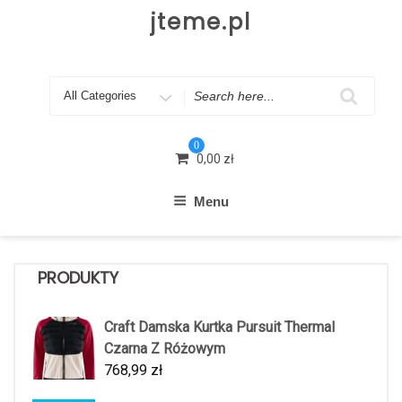
Skip
jteme.pl
to
content
Search
for
0
0,00
zł
Menu
PRODUKTY
Craft Damska Kurtka Pursuit Thermal
Czarna Z Różowym
768,99
zł