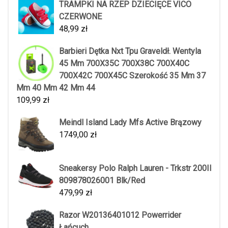
TRAMPKI NA RZEP DZIECIĘCE VICO
CZERWONE
48,99
zł
Barbieri Dętka Nxt Tpu Graveldł. Wentyla
45 Mm 700X35C 700X38C 700X40C
700X42C 700X45C Szerokość 35 Mm 37
Mm 40 Mm 42 Mm 44
109,99
zł
Meindl Island Lady Mfs Active Brązowy
1749,00
zł
Sneakersy Polo Ralph Lauren - Trkstr 200II
809878026001 Blk/Red
479,99
zł
Razor W20136401012 Powerrider
Łańcuch