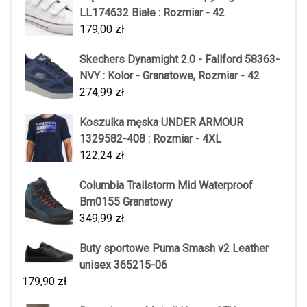
LL174632 Białe : Rozmiar - 42
179,00
zł
Skechers Dynamight 2.0 - Fallford 58363-
NVY : Kolor - Granatowe, Rozmiar - 42
274,99
zł
Koszulka męska UNDER ARMOUR
1329582-408 : Rozmiar - 4XL
122,24
zł
Columbia Trailstorm Mid Waterproof
Bm0155 Granatowy
349,99
zł
Buty sportowe Puma Smash v2 Leather
unisex 365215-06
179,90
zł