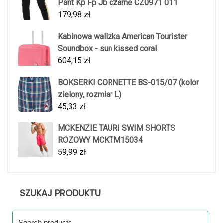
Pant Kp Fp Jb czarne CZ0971 011
179,98
zł
Kabinowa walizka American Tourister
Soundbox - sun kissed coral
604,15
zł
BOKSERKI CORNETTE BS-015/07 (kolor
zielony, rozmiar L)
45,33
zł
MCKENZIE TAURI SWIM SHORTS
ROZOWY MCKTM15034
59,99
zł
SZUKAJ PRODUKTU
Search