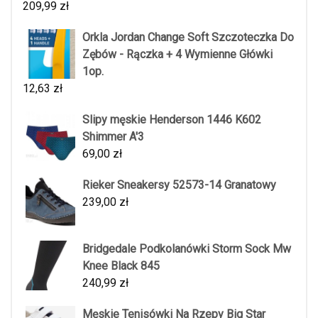
209,99
zł
Orkla Jordan Change Soft Szczoteczka Do
Zębów - Rączka + 4 Wymienne Główki
1op.
12,63
zł
Slipy męskie Henderson 1446 K602
Shimmer A'3
69,00
zł
Rieker Sneakersy 52573-14 Granatowy
239,00
zł
Bridgedale Podkolanówki Storm Sock Mw
Knee Black 845
240,99
zł
Męskie Tenisówki Na Rzepy Big Star