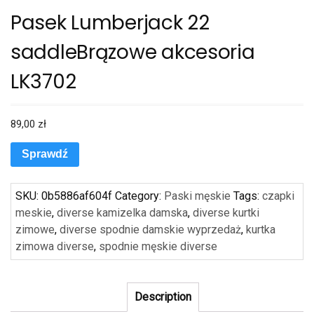
Pasek Lumberjack 22
saddleBrązowe akcesoria
LK3702
89,00
zł
Sprawdź
SKU:
0b5886af604f
Category:
Paski męskie
Tags:
czapki
meskie
,
diverse kamizelka damska
,
diverse kurtki
zimowe
,
diverse spodnie damskie wyprzedaż
,
kurtka
zimowa diverse
,
spodnie męskie diverse
Description