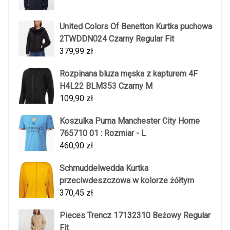
United Colors Of Benetton Kurtka puchowa
2TWDDN024 Czarny Regular Fit
379,99
zł
Rozpinana bluza męska z kapturem 4F
H4L22 BLM353 Czarny M
109,90
zł
Koszulka Puma Manchester City Home
765710 01 : Rozmiar - L
460,90
zł
Schmuddelwedda Kurtka
przeciwdeszczowa w kolorze żółtym
370,45
zł
Pieces Trencz 17132310 Beżowy Regular
Fit