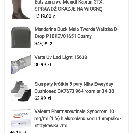
Buty zimowe Meindl Kaprun GTX ,
SPRAWDŹ OKAZJE NA WIOSNĘ
1319,00
zł
Mandarina Duck Mała Twarda Walizka D-
Drop P10KEV01651 Czarny
849,99
zł
Varta Uv Led Light 15638
30,99
zł
Skarpety krótkie 3 pary Nike Everyday
Cushioned SX7673 964 rozmiar 34-38
63,99
zł
Valeant Pharmaceuticals Synocrom 10
mg/ml (1 %) hialuronianu sodu 1 ampułko-
strzykawka 2ml
46,15
zł