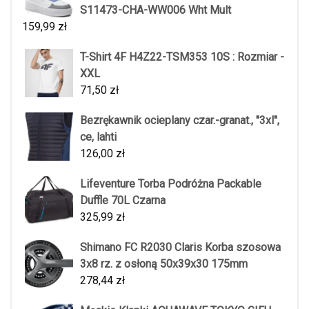
S11473-CHA-WW006 Wht Mult
159,99
zł
T-Shirt 4F H4Z22-TSM353 10S : Rozmiar -
XXL
71,50
zł
Bezrękawnik ocieplany czar.-granat., "3xl",
ce, lahti
126,00
zł
Lifeventure Torba Podróżna Packable
Duffle 70L Czarna
325,99
zł
Shimano FC R2030 Claris Korba szosowa
3x8 rz. z osłoną 50x39x30 175mm
278,44
zł