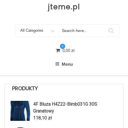
Skip
jteme.pl
to
content
Search
for
0
0,00
zł
Menu
PRODUKTY
4F Bluza H4Z22-Bimb031G 30S
Granatowy
118,10
zł