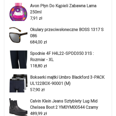
Avon Płyn Do Kąpieli Zabawna Lama
250ml
7,91
zł
Okulary przeciwsłoneczne BOSS 1317 S
086
684,00
zł
Spodnie 4F H4L22-SPDD350 31S :
Rozmiar - XL
118,80
zł
Bokserki majtki Umbro Blackford 3-PACK
UL122BOX-90001 (M)
57,90
zł
Calvin Klein Jeans Sztyblety Lug Mid
Chelsea Boot 2 YM0YM00544 Czarny
489,99
zł