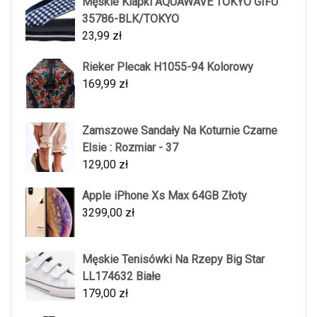
Męskie Klapki AQUAWAVE TOKYO GIFU
35786-BLK/TOKYO
23,99
zł
Rieker Plecak H1055-94 Kolorowy
169,99
zł
Zamszowe Sandały Na Koturnie Czarne
Elsie : Rozmiar - 37
129,00
zł
Apple iPhone Xs Max 64GB Złoty
3299,00
zł
Męskie Tenisówki Na Rzepy Big Star
LL174632 Białe
179,00
zł