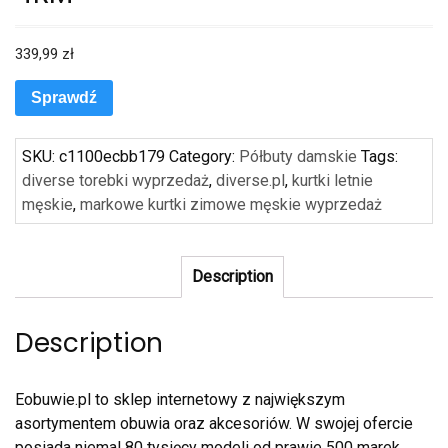
339,99
zł
Sprawdź
SKU:
c1100ecbb179
Category:
Półbuty damskie
Tags:
diverse torebki wyprzedaż
,
diverse.pl
,
kurtki letnie
męskie
,
markowe kurtki zimowe męskie wyprzedaż
Description
Description
Eobuwie.pl to sklep internetowy z największym
asortymentem obuwia oraz akcesoriów. W swojej ofercie
posiada niemal 80 tysięcy modeli od prawie 500 marek.