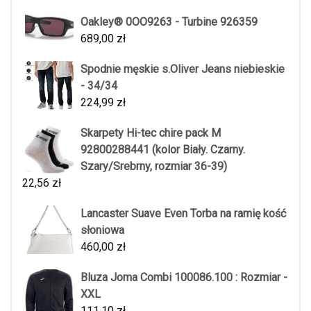
Oakley® 0OO9263 - Turbine 926359
689,00
zł
Spodnie męskie s.Oliver Jeans niebieskie
- 34/34
224,99
zł
Skarpety Hi-tec chire pack M
92800288441 (kolor Biały. Czarny.
Szary/Srebrny, rozmiar 36-39)
22,56
zł
Lancaster Suave Even Torba na ramię kość
słoniowa
460,00
zł
Bluza Joma Combi 100086.100 : Rozmiar -
XXL
111,10
zł