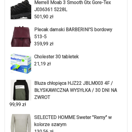
Merrell Moab 3 Smooth Gtx Gore-Tex
J036361 5228L
501,90
zł
Plecak damski BARBERINI'S bordowy
513-5
359,99
zł
Cholester 30 tabletek
21,19
zł
Bluza chłopięca HJZ22 JBLM003 4F /
BŁYSKAWICZNA WYSYŁKA / 30 DNI NA
ZWROT
99,99
zł
SELECTED HOMME Sweter "Remy" w
kolorze szarym
130,56
zł