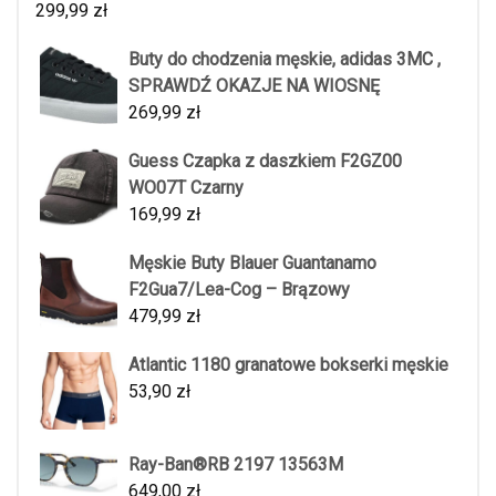
299,99
zł
Buty do chodzenia męskie, adidas 3MC ,
SPRAWDŹ OKAZJE NA WIOSNĘ
269,99
zł
Guess Czapka z daszkiem F2GZ00
WO07T Czarny
169,99
zł
Męskie Buty Blauer Guantanamo
F2Gua7/Lea-Cog – Brązowy
479,99
zł
Atlantic 1180 granatowe bokserki męskie
53,90
zł
Ray-Ban®RB 2197 13563M
649,00
zł