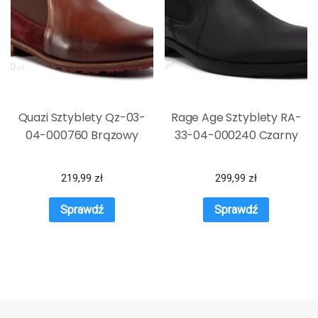
Quazi Sztyblety Qz-03-
Rage Age Sztyblety RA-
04-000760 Brązowy
33-04-000240 Czarny
219,99
zł
299,99
zł
Sprawdź
Sprawdź