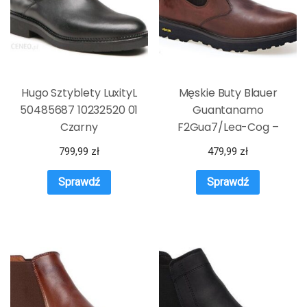
Hugo Sztyblety LuxityL
Męskie Buty Blauer
50485687 10232520 01
Guantanamo
Czarny
F2Gua7/Lea-Cog –
Brązowy
799,99
zł
479,99
zł
Sprawdź
Sprawdź