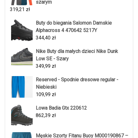
szarym
319,21
zł
Buty do biegania Salomon Damskie
Alphacross 4 470642 5217Y
344,40
zł
Nike Buty dla małych dzieci Nike Dunk
Low SE - Szary
349,99
zł
Reserved - Spodnie dresowe regular -
Niebieski
109,99
zł
Lowa Badia Gtx 220612
862,39
zł
Męskie Szorty Fitanu Buoy M000190867 –