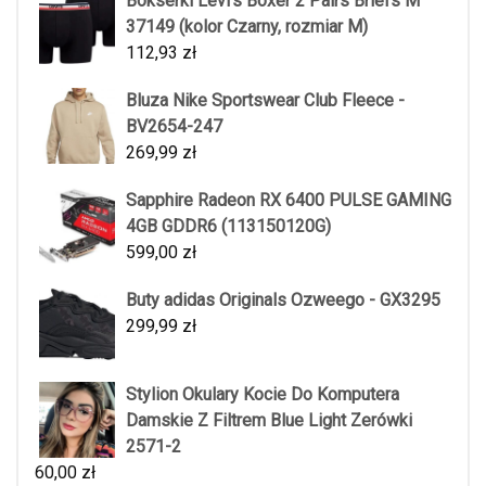
Bokserki Levi's Boxer 2 Pairs Briefs M
37149 (kolor Czarny, rozmiar M)
112,93
zł
Bluza Nike Sportswear Club Fleece -
BV2654-247
269,99
zł
Sapphire Radeon RX 6400 PULSE GAMING
4GB GDDR6 (113150120G)
599,00
zł
Buty adidas Originals Ozweego - GX3295
299,99
zł
Stylion Okulary Kocie Do Komputera
Damskie Z Filtrem Blue Light Zerówki
2571-2
60,00
zł