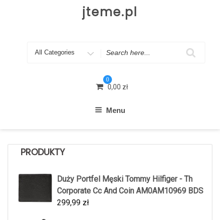
Skip
jteme.pl
to
content
Search
for
0
0,00
zł
Menu
PRODUKTY
Duży Portfel Męski Tommy Hilfiger - Th
Corporate Cc And Coin AM0AM10969 BDS
299,99
zł