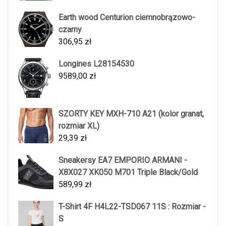
Earth wood Centurion ciemnobrązowo-
czarny
306,95
zł
Longines L28154530
9589,00
zł
SZORTY KEY MXH-710 A21 (kolor granat,
rozmiar XL)
29,39
zł
Sneakersy EA7 EMPORIO ARMANI -
X8X027 XK050 M701 Triple Black/Gold
589,99
zł
T-Shirt 4F H4L22-TSD067 11S : Rozmiar -
S