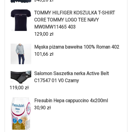
TOMMY HILFIGER KOSZULKA T-SHIRT
CORE TOMMY LOGO TEE NAVY
MW0MW11465 403
129,00
zł
Męska piżama bawełna 100% Roman 402
101,66
zł
Salomon Saszetka nerka Active Belt
C17547 01 V0 Czarny
119,00
zł
Fresubin Hepa cappuccino 4x200ml
30,90
zł