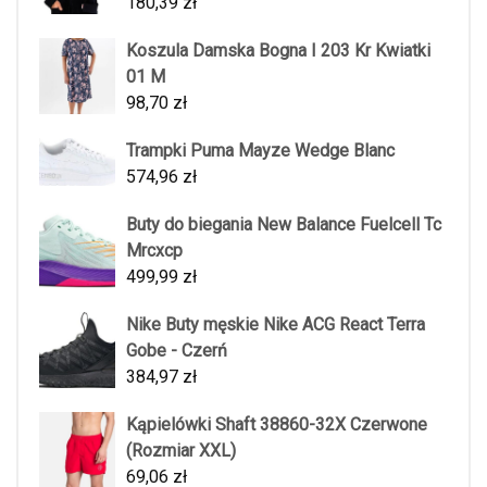
180,39
zł
Koszula Damska Bogna I 203 Kr Kwiatki
01 M
98,70
zł
Trampki Puma Mayze Wedge Blanc
574,96
zł
Buty do biegania New Balance Fuelcell Tc
Mrcxcp
499,99
zł
Nike Buty męskie Nike ACG React Terra
Gobe - Czerń
384,97
zł
Kąpielówki Shaft 38860-32X Czerwone
(Rozmiar XXL)
69,06
zł