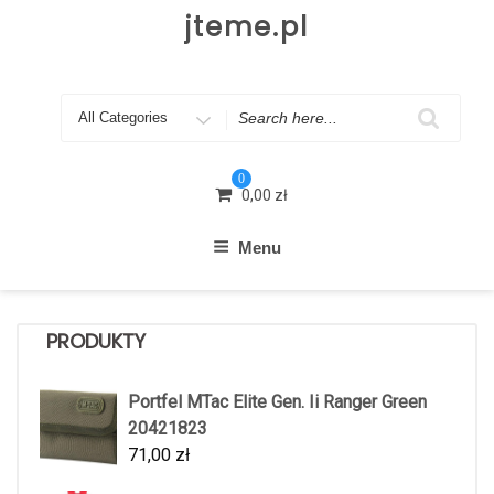
Skip
jteme.pl
to
content
Search
for
0
0,00
zł
Menu
PRODUKTY
Portfel MTac Elite Gen. Ii Ranger Green
20421823
71,00
zł