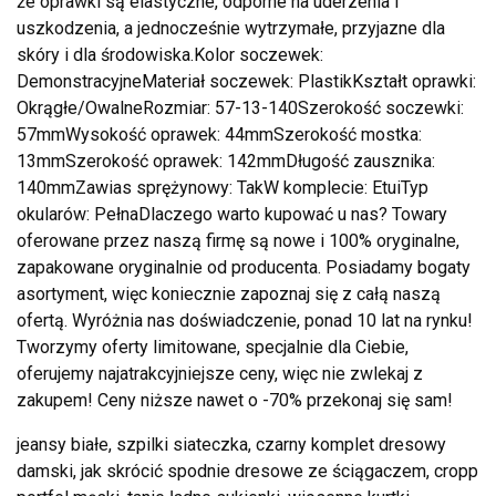
że oprawki są elastyczne, odporne na uderzenia i
uszkodzenia, a jednocześnie wytrzymałe, przyjazne dla
skóry i dla środowiska.Kolor soczewek:
DemonstracyjneMateriał soczewek: PlastikKształt oprawki:
Okrągłe/OwalneRozmiar: 57-13-140Szerokość soczewki:
57mmWysokość oprawek: 44mmSzerokość mostka:
13mmSzerokość oprawek: 142mmDługość zausznika:
140mmZawias sprężynowy: TakW komplecie: EtuiTyp
okularów: PełnaDlaczego warto kupować u nas? Towary
oferowane przez naszą firmę są nowe i 100% oryginalne,
zapakowane oryginalnie od producenta. Posiadamy bogaty
asortyment, więc koniecznie zapoznaj się z całą naszą
ofertą. Wyróżnia nas doświadczenie, ponad 10 lat na rynku!
Tworzymy oferty limitowane, specjalnie dla Ciebie,
oferujemy najatrakcyjniejsze ceny, więc nie zwlekaj z
zakupem! Ceny niższe nawet o -70% przekonaj się sam!
jeansy białe, szpilki siateczka, czarny komplet dresowy
damski, jak skrócić spodnie dresowe ze ściągaczem, cropp