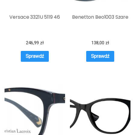
Versace 3321U 5119 46
Benetton Beo1003 Szare
246,99
zł
138,00
zł
Sprawdź
Sprawdź