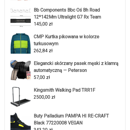
Bb Components Bbc Oś Bh Road
12*142Mm Ultralight G7 Rx Team
145,00
zł
CMP Kurtka pikowana w kolorze
turkusowym
262,84
zł
Elegancki skórzany pasek męski z klamrą
automatyczną — Peterson
57,00
zł
Kingsmith Walking Pad TRR1F
2500,00
zł
Buty Palladium PAMPA HI RE-CRAFT
Black 77220008 VEGAN
343,20
zł