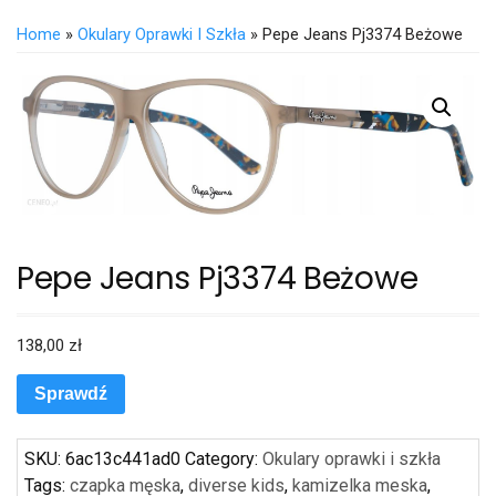
Home
»
Okulary Oprawki I Szkła
» Pepe Jeans Pj3374 Beżowe
Pepe Jeans Pj3374 Beżowe
138,00
zł
Sprawdź
SKU:
6ac13c441ad0
Category:
Okulary oprawki i szkła
Tags:
czapka męska
,
diverse kids
,
kamizelka meska
,