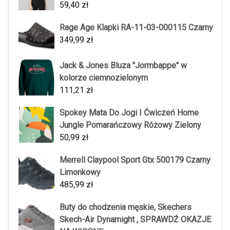
59,40
zł
Rage Age Klapki RA-11-03-000115 Czarny
349,99
zł
Jack & Jones Bluza "Jormbappe" w
kolorze ciemnozielonym
111,21
zł
Spokey Mata Do Jogi I Ćwiczeń Home
Jungle Pomarańczowy Różowy Zielony
50,99
zł
Merrell Claypool Sport Gtx 500179 Czarny
Limonkowy
485,99
zł
Buty do chodzenia męskie, Skechers
Skech-Air Dynamight , SPRAWDŹ OKAZJE