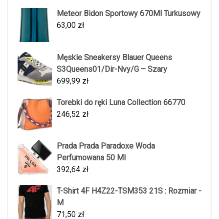
Meteor Bidon Sportowy 670Ml Turkusowy
63,00
zł
Męskie Sneakersy Blauer Queens
S3Queens01/Dir-Nvy/G – Szary
699,99
zł
Torebki do ręki Luna Collection 66770
246,52
zł
Prada Prada Paradoxe Woda
Perfumowana 50 Ml
392,64
zł
T-Shirt 4F H4Z22-TSM353 21S : Rozmiar -
M
71,50
zł