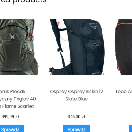
brus Plecak
Osprey Osprey Siskin 12
Loap A
yczny Triglav 40
Slate Blue
 Flame Scarlet
499,99
zł
346,00
zł
Sprawdź
Sprawdź