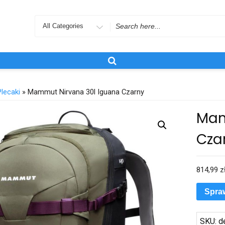
Search
for
Plecaki
» Mammut Nirvana 30l Iguana Czarny
Mam
Cza
814,99
z
Spra
SKU:
d