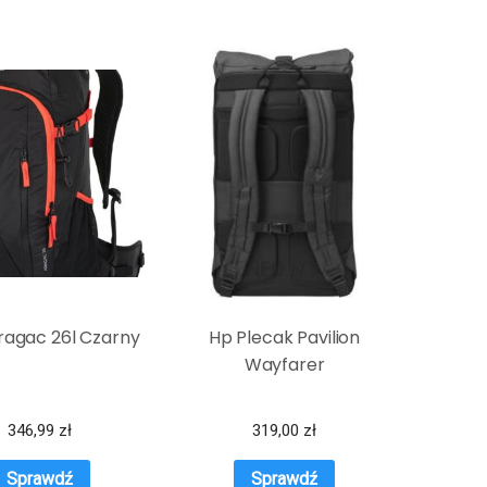
ragac 26l Czarny
Hp Plecak Pavilion
Wayfarer
346,99
zł
319,00
zł
Sprawdź
Sprawdź