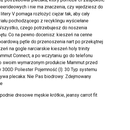
eerideowych i nie ma znaczenia, czy wjedziesz do
 litery V pomaga rozłożyć ciężar tak, aby cały
iału pochodzącego z recyklingu wyściełane
Wszystko, czego potrzebujesz do noszenia
zętu. Co na pewno docenisz: kieszeń na cenne
oardową pętle do przenoszenia nart po przekątnej
zeń na gogle narciarskie kieszeń holy trinity
ammut Connect, a po wczytaniu go do telefonu
j o swoim wymarzonym produkcie Mammut przed
300D Poliester Pojemność (l): 30 Typ systemu
ywa plecaka: Nie Pas biodrowy: Zdejmowany
ce
odnie dresowe męskie krótkie, jeansy carrot fit