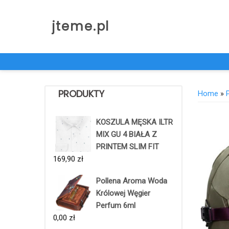
Skip
to
jteme.pl
content
PRODUKTY
Home
»
KOSZULA MĘSKA ILTR
MIX GU 4 BIAŁA Z
PRINTEM SLIM FIT
169,90
zł
Pollena Aroma Woda
Królowej Węgier
Perfum 6ml
0,00
zł