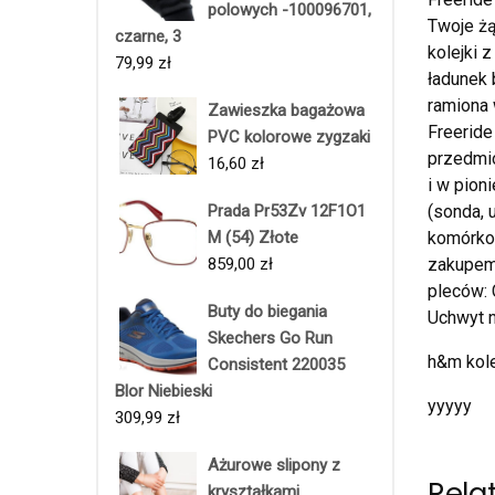
polowych -100096701,
Twoje żą
czarne, 3
kolejki 
79,99
zł
ładunek 
ramiona
Zawieszka bagażowa
Freeride
PVC kolorowe zygzaki
przedmio
16,60
zł
i w pion
Prada Pr53Zv 12F1O1
(sonda, 
M (54) Złote
komórko
859,00
zł
zakupem
pleców:
Buty do biegania
Uchwyt n
Skechers Go Run
h&m kole
Consistent 220035
Blor Niebieski
yyyyy
309,99
zł
Ażurowe slipony z
Rela
kryształkami