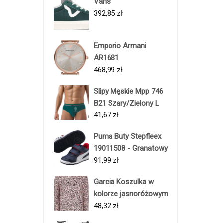
Vans
392,85
zł
Emporio Armani
AR1681
468,99
zł
Slipy Męskie Mpp 746
B21 Szary/Zielony L
41,67
zł
Puma Buty Stepfleex
19011508 - Granatowy
91,99
zł
Garcia Koszulka w
kolorze jasnoróżowym
48,32
zł