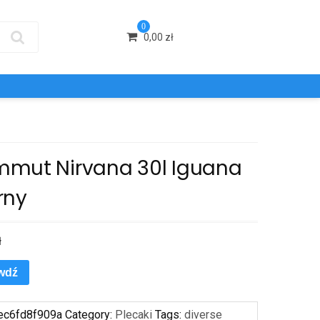
0
0,00
zł
mut Nirvana 30l Iguana
rny
ł
wdź
ec6fd8f909a
Category:
Plecaki
Tags:
diverse