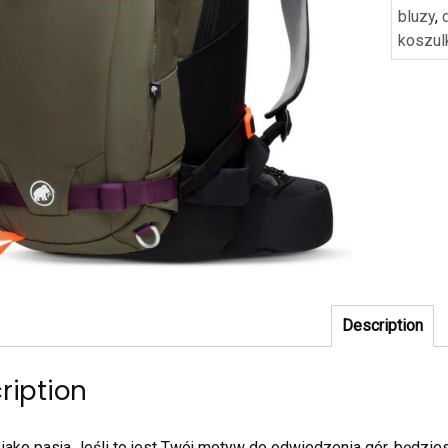
bluzy
,
koszul
Description
ription
 jako pasja Jeśli to jest Twój motyw do odwiedzenia gór, będzi