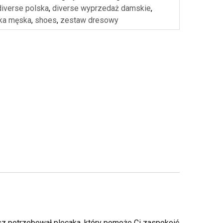
diverse polska
,
diverse wyprzedaż damskie
,
ka męska
,
shoes
,
zestaw dresowy
esz potrzebował plecaka, który pomoże Ci zaspokoić