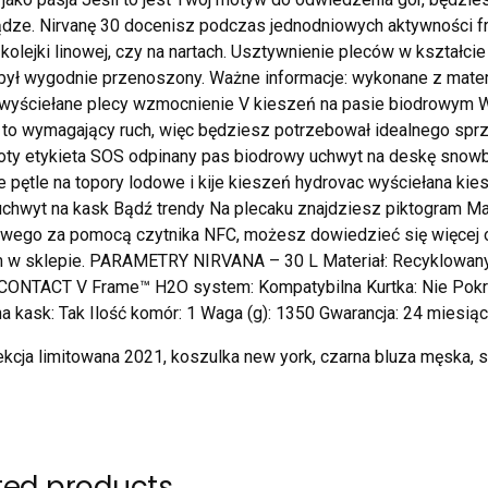
dze. Nirvanę 30 docenisz podczas jednodniowych aktywności fr
z kolejki linowej, czy na nartach. Usztywnienie pleców w kształcie
był wygodnie przenoszony. Ważne informacje: wykonane z mater
 wyściełane plecy wzmocnienie V kieszeń na pasie biodrowym 
 to wymagający ruch, więc będziesz potrzebował idealnego spr
ty etykieta SOS odpinany pas biodrowy uchwyt na deskę snowb
ie pętle na topory lodowe i kije kieszeń hydrovac wyściełana kies
uchwyt na kask Bądź trendy Na plecaku znajdziesz piktogram M
wego za pomocą czytnika NFC, możesz dowiedzieć się więce
 w sklepie. PARAMETRY NIRVANA – 30 L Materiał: Recyklowany 
 CONTACT V Frame™ H2O system: Kompatybilna Kurtka: Nie Pokr
a kask: Tak Ilość komór: 1 Waga (g): 1350 Gwarancja: 24 miesią
kcja limitowana 2021, koszulka new york, czarna bluza męska, sp
ted products