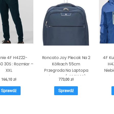
nie 4F H4Z22-
Roncato Joy Plecak Na 2
4F Ku
 30S : Rozmiar –
Kółkach 55cm
H4
XXL
Przegroda Na Laptopa
Niebi
Blu Notte (41621623)
166,10
zł
773,00
zł
Sprawdź
Sprawdź