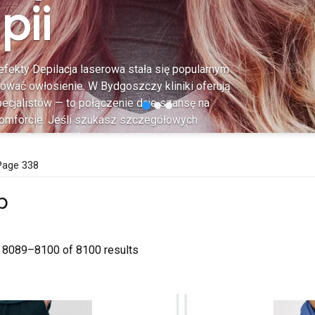
pii
fekty Depilacja laserowa stała się popularnym
ować owłosienie. W Bydgoszczy kliniki oferują
cjalistów — to połączenie daje szansę na
komforcie. Jeśli szukasz szczegółowych
ch, warto zajrzeć na stronę
isano różne rodzaje laseroterapii i...
Page 338
p
 8089–8100 of 8100 results