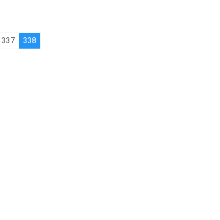
337
338