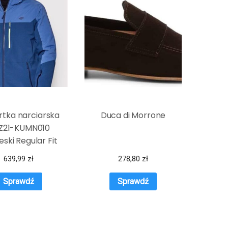
rtka narciarska
Duca di Morrone
Z21-KUMN010
eski Regular Fit
639,99
zł
278,80
zł
Sprawdź
Sprawdź