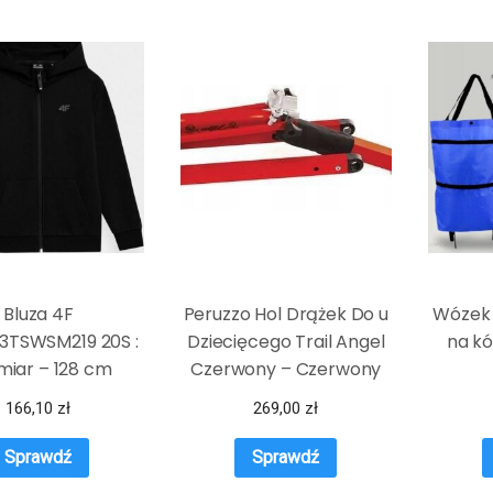
Bluza 4F
Peruzzo Hol Drążek Do u
Wózek 
3TSWSM219 20S :
Dziecięcego Trail Angel
na kó
miar – 128 cm
Czerwony – Czerwony
166,10
zł
269,00
zł
Sprawdź
Sprawdź