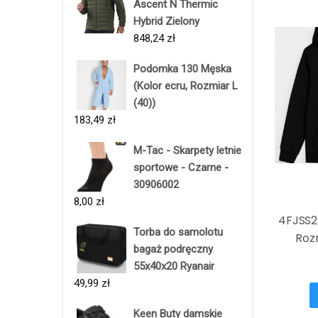
Ascent N Thermic
Hybrid Zielony
848,24
zł
Podomka 130 Męska
(Kolor ecru, Rozmiar L
(40))
183,49
zł
M-Tac - Skarpety letnie
sportowe - Czarne -
30906002
8,00
zł
4FJSS2
Torba do samolotu
Roz
bagaż podręczny
55x40x20 Ryanair
49,99
zł
Keen Buty damskie