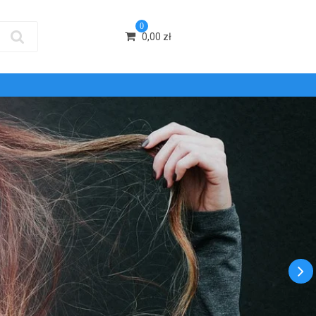
0
0,00
zł