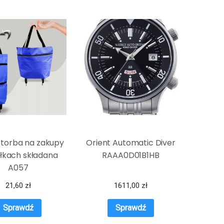
torba na zakupy
Orient Automatic Diver
łkach składana
RAAA0D01B1HB
A057
21,60
zł
1611,00
zł
Sprawdź
Sprawdź