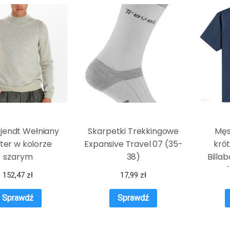
jendt Wełniany
Skarpetki Trekkingowe
Męs
ter w kolorze
Expansive Travel 07 (35-
kró
szarym
38)
Billa
Tees C
152,47
zł
17,99
zł
Sprawdź
Sprawdź