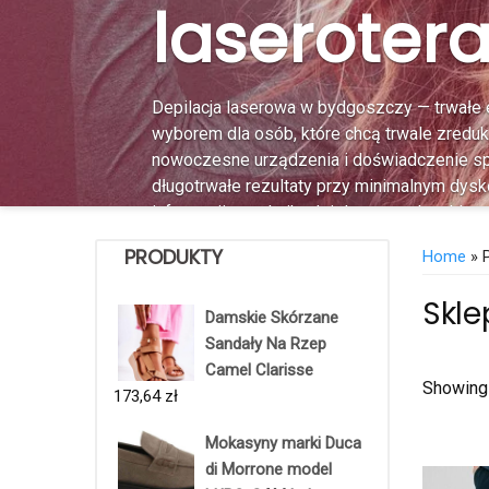
laserotera
Depilacja laserowa w bydgoszczy — trwałe e
wyborem dla osób, które chcą trwale zreduk
nowoczesne urządzenia i doświadczenie spe
długotrwałe rezultaty przy minimalnym dys
informacji o technikach i dostępnych pakieta
https://nanaclinic.pl/laseroterapia/, gdzie op
PRODUKTY
Home
» 
Skle
More Details
Damskie Skórzane
Sandały Na Rzep
Camel Clarisse
Showing
173,64
zł
Mokasyny marki Duca
di Morrone model