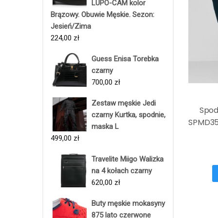
LUPO-CAM kolor
Brązowy. Obuwie Męskie. Sezon:
Jesień/Zima
224,00
zł
Guess Enisa Torebka
czarny
700,00
zł
Zestaw męskie Jedi
Spod
czarny Kurtka, spodnie,
SPMD350
maska L
499,00
zł
Travelite Miigo Walizka
na 4 kołach czarny
620,00
zł
Buty męskie mokasyny
875 lato czerwone