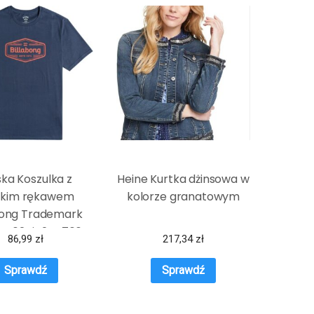
ka Koszulka z
Heine Kurtka dżinsowa w
tkim rękawem
kolorze granatowym
bong Trademark
1Ss62Bip2-4766 –
86,99
zł
217,34
zł
Granatowy
Sprawdź
Sprawdź