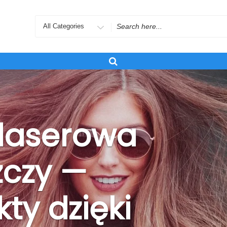
Search
for
 laserowa
zczy —
kty dzięki