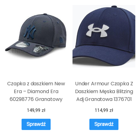
Czapka z daszkiem New
Under Armour Czapka Z
Era – Diamond Era
Daszkiem Męska Blitzing
60298776 Granatowy
Adj Granatowa 1376701
149,99
zł
114,99
zł
Sprawdź
Sprawdź