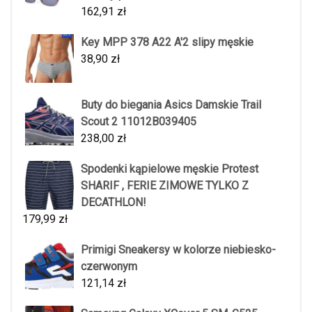
162,91
zł
Key MPP 378 A22 A'2 slipy męskie
38,90
zł
Buty do biegania Asics Damskie Trail
Scout 2 11012B039405
238,00
zł
Spodenki kąpielowe męskie Protest
SHARIF , FERIE ZIMOWE TYLKO Z
DECATHLON!
179,99
zł
Primigi Sneakersy w kolorze niebiesko-
czerwonym
121,14
zł