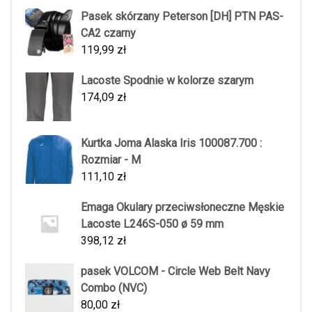
Pasek skórzany Peterson [DH] PTN PAS-
CA2 czarny
119,99
zł
Lacoste Spodnie w kolorze szarym
174,09
zł
Kurtka Joma Alaska Iris 100087.700 :
Rozmiar - M
111,10
zł
Emaga Okulary przeciwsłoneczne Męskie
Lacoste L246S-050 ø 59 mm
398,12
zł
pasek VOLCOM - Circle Web Belt Navy
Combo (NVC)
80,00
zł