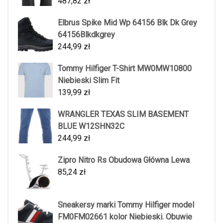
487,82
zł
Elbrus Spike Mid Wp 64156 Blk Dk Grey
64156Blkdkgrey
244,99
zł
Tommy Hilfiger T-Shirt MW0MW10800
Niebieski Slim Fit
139,99
zł
WRANGLER TEXAS SLIM BASEMENT
BLUE W12SHN32C
244,99
zł
Zipro Nitro Rs Obudowa Główna Lewa
85,24
zł
Sneakersy marki Tommy Hilfiger model
FM0FM02661 kolor Niebieski. Obuwie