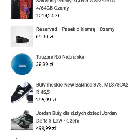
Samsung Galaxy XCover 5 SM-G525
4/64GB Czarny
1014,24
zł
Reserved - Pasek z klamrą - Czarny
69,99
zł
Touzani R.5 Niebieska
38,99
zł
Buty męskie New Balance 373. ML373CA2
R 45,5
295,99
zł
Jordan Buty dla dużych dzieci Jordan
Delta 3 Low - Czerń
499,99
zł