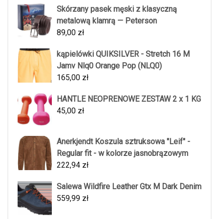
Skórzany pasek męski z klasyczną
metalową klamrą — Peterson
89,00
zł
kąpielówki QUIKSILVER - Stretch 16 M
Jamv Nlq0 Orange Pop (NLQ0)
165,00
zł
HANTLE NEOPRENOWE ZESTAW 2 x 1 KG
45,00
zł
Anerkjendt Koszula sztruksowa "Leif" -
Regular fit - w kolorze jasnobrązowym
222,94
zł
Salewa Wildfire Leather Gtx M Dark Denim
559,99
zł