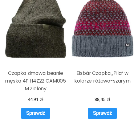
Czapka zimowa beanie
Eisbär Czapka „Pila” w
męska 4F H4Z22 CAM005
kolorze różowo-szarym
M Zielony
44,91
zł
88,45
zł
Sprawdź
Sprawdź