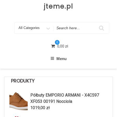
Skip
jteme.pl
to
content
Search
for
0
0,00
zł
Menu
PRODUKTY
Półbuty EMPORIO ARMANI - X4C597
XF053 00191 Nocciola
1019,00
zł