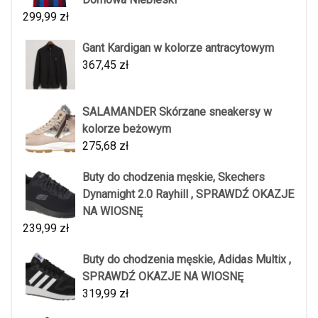
299,99
zł
Gant Kardigan w kolorze antracytowym
367,45
zł
SALAMANDER Skórzane sneakersy w
kolorze beżowym
275,68
zł
Buty do chodzenia męskie, Skechers
Dynamight 2.0 Rayhill , SPRAWDŹ OKAZJE
NA WIOSNĘ
239,99
zł
Buty do chodzenia męskie, Adidas Multix ,
SPRAWDŹ OKAZJE NA WIOSNĘ
319,99
zł