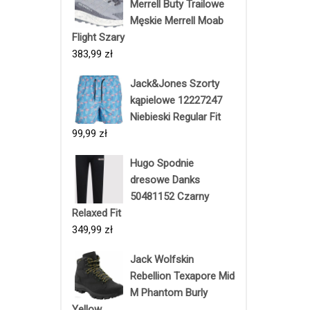
Merrell Buty Trailowe
Męskie Merrell Moab
Flight Szary
383,99
zł
Jack&Jones Szorty
kąpielowe 12227247
Niebieski Regular Fit
99,99
zł
Hugo Spodnie
dresowe Danks
50481152 Czarny
Relaxed Fit
349,99
zł
Jack Wolfskin
Rebellion Texapore Mid
M Phantom Burly
Yellow