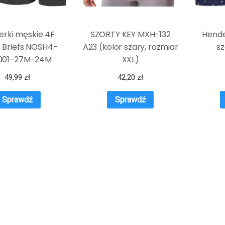
erki męskie 4F
SZORTY KEY MXH-132
Hende
 Briefs NOSH4-
A23 (kolor szary, rozmiar
sz
001-27M-24M
XXL)
49,99
zł
42,20
zł
Sprawdź
Sprawdź