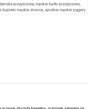
 damska przejściowa
,
męskie kurtki przejściowe
,
e bojówki męskie diverse
,
spodnie męskie joggery
a w pasie obszyta bawełną- rozporek zapinany na