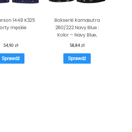
rson 1449 K325
Bokserki Kamasutra
orty męskie
280/222 Navy Blue :
Kolor – Navy Blue,
Rozmiar – XL
54,90
zł
58,84
zł
Sprawdź
Sprawdź