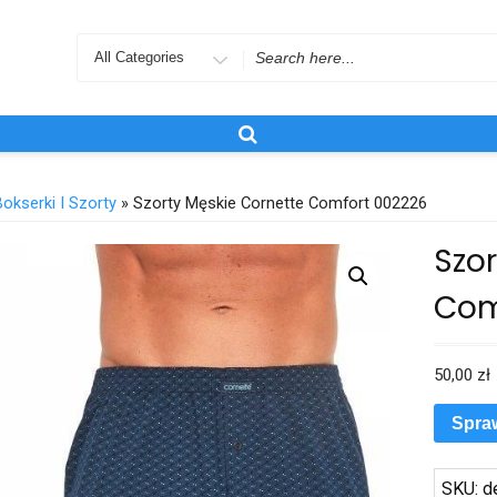
Search
for
Bokserki I Szorty
» Szorty Męskie Cornette Comfort 002226
Szo
Com
50,00
zł
Spra
SKU:
d