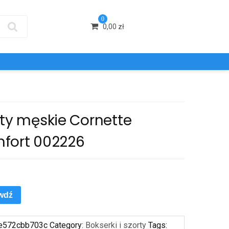
0
0,00
zł
rty męskie Cornette
fort 002226
wdź
e572cbb703c
Category:
Bokserki i szorty
Tags: