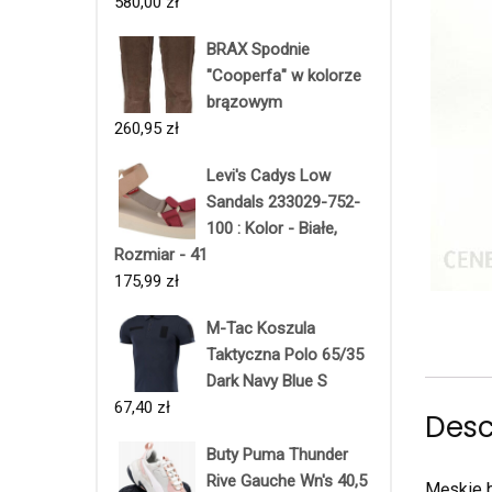
580,00
zł
BRAX Spodnie
"Cooperfa" w kolorze
brązowym
260,95
zł
Levi's Cadys Low
Sandals 233029-752-
100 : Kolor - Białe,
Rozmiar - 41
175,99
zł
M-Tac Koszula
Taktyczna Polo 65/35
Dark Navy Blue S
67,40
zł
Desc
Buty Puma Thunder
Rive Gauche Wn's 40,5
Męskie b