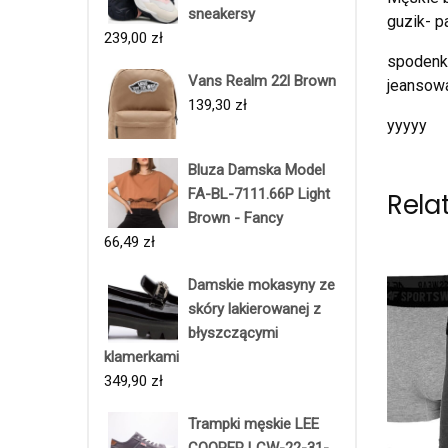
sneakersy
guzik- 
239,00
zł
spodenki
Vans Realm 22l Brown
jeansowa
139,30
zł
yyyyy
Bluza Damska Model
FA-BL-7111.66P Light
Rela
Brown - Fancy
66,49
zł
Damskie mokasyny ze
skóry lakierowanej z
błyszczącymi
klamerkami
349,90
zł
Trampki męskie LEE
COOPER LCW-22-31-