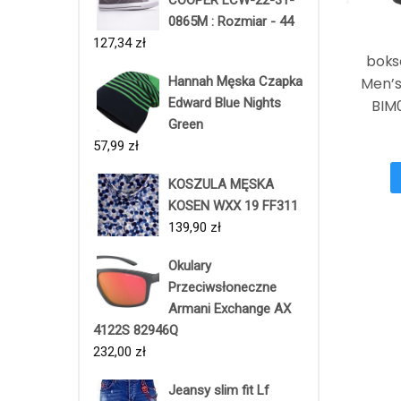
0865M : Rozmiar - 44
127,34
zł
boks
Hannah Męska Czapka
Men’s
Edward Blue Nights
BIM
Green
57,99
zł
KOSZULA MĘSKA
KOSEN WXX 19 FF311
139,90
zł
Okulary
Przeciwsłoneczne
Armani Exchange AX
4122S 82946Q
232,00
zł
Jeansy slim fit Lf