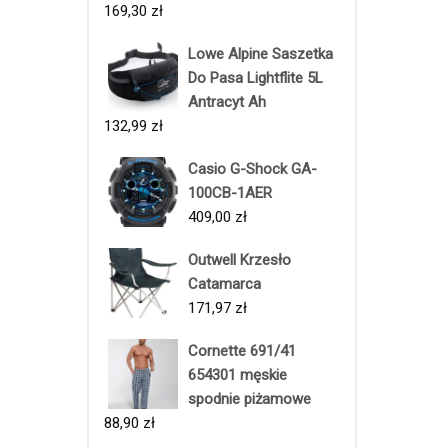
169,30
zł
Lowe Alpine Saszetka
Do Pasa Lightflite 5L
Antracyt Ah
132,99
zł
Casio G-Shock GA-
100CB-1AER
409,00
zł
Outwell Krzesło
Catamarca
171,97
zł
Cornette 691/41
654301 męskie
spodnie piżamowe
88,90
zł