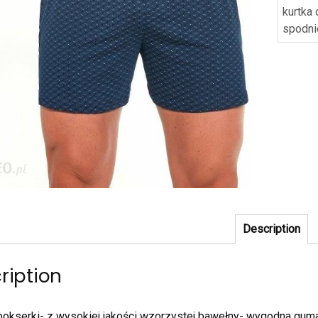
kurtka
spodni
Description
ription
okserki- z wysokiej jakości wzorzystej bawełny- wygodna gum